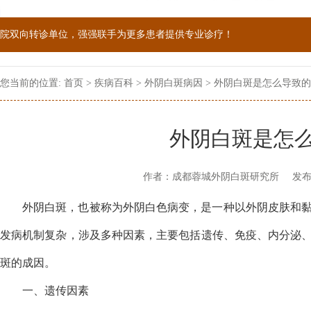
院双向转诊单位，强强联手为更多患者提供专业诊疗！
1069090；警惕虚假广告，坚持正规医院就诊
您当前的位置:
首页
>
疾病百科
>
外阴白斑病因
> 外阴白斑是怎么导致的
外阴白斑是怎
作者：成都蓉城外阴白斑研究所
发布
外阴白斑，也被称为外阴白色病变，是一种以外阴皮肤和
发病机制复杂，涉及多种因素，主要包括遗传、免疫、内分泌
斑的成因。
一、遗传因素