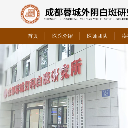
首页
医院介绍
医师团队
疾
我院正式获选为四川省第二中医医院、成都第三人民医
我院位于成都市青羊区文翁路126号，联系电话：028-6
我院现已成为四川省中医药信息学会理事单位、华西妇