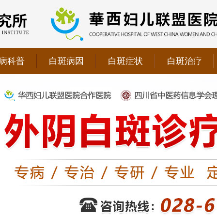
病科普
白斑病因
白斑症状
白斑治疗
院双向转诊单位，强强联手为更多患者提供专业诊疗！
1069090；警惕虚假广告，坚持正规医院就诊
儿联盟合作医院！