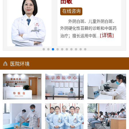
田敏
在线咨询
外阴白斑、儿童外阴白斑、
外阴硬化性苔藓的诊断和中医药
[详情]
治疗；擅长运用中医...
医院环境