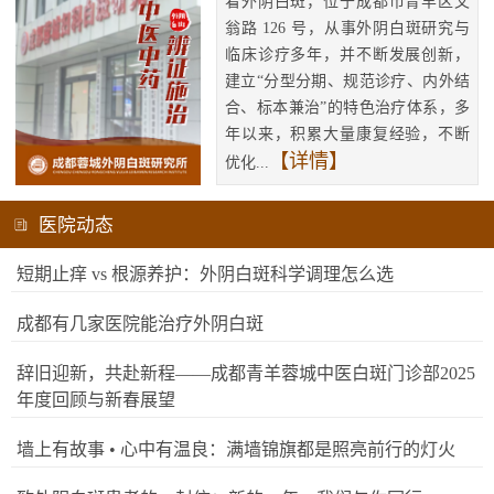
看外阴白斑，位于成都市青羊区文
翁路 126 号，从事外阴白斑研究与
临床诊疗多年，并不断发展创新，
建立“分型分期、规范诊疗、内外结
合、标本兼治”的特色治疗体系，多
年以来，积累大量康复经验，不断
【详情】
优化...
医院动态
短期止痒 vs 根源养护：外阴白斑科学调理怎么选
成都有几家医院能治疗外阴白斑
辞旧迎新，共赴新程——成都青羊蓉城中医白斑门诊部2025
年度回顾与新春展望
墙上有故事 • 心中有温良：满墙锦旗都是照亮前行的灯火