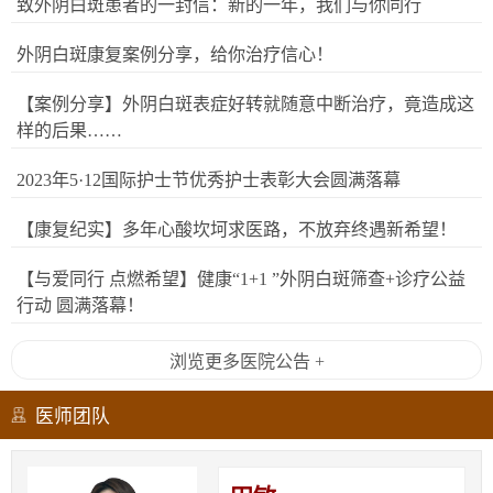
致外阴白斑患者的一封信：新的一年，我们与你同行
外阴白斑康复案例分享，给你治疗信心！
【案例分享】外阴白斑表症好转就随意中断治疗，竟造成这
样的后果……
2023年5·12国际护士节优秀护士表彰大会圆满落幕
【康复纪实】多年心酸坎坷求医路，不放弃终遇新希望！
【与爱同行 点燃希望】健康“1+1 ”外阴白斑筛查+诊疗公益
行动 圆满落幕！
浏览更多医院公告 +
医师团队