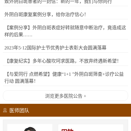
致外阴白斑患者的一封信：新的一年，我们与你同行
外阴白斑康复案例分享，给你治疗信心！
【案例分享】外阴白斑表症好转就随意中断治疗，竟造成这
样的后果……
2023年5·12国际护士节优秀护士表彰大会圆满落幕
【康复纪实】多年心酸坎坷求医路，不放弃终遇新希望！
【与爱同行 点燃希望】健康“1+1 ”外阴白斑筛查+诊疗公益
行动 圆满落幕！
浏览更多医院公告 +
医师团队