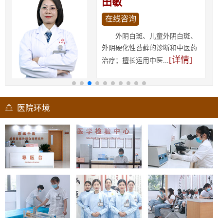
田敏
在线咨询
外阴白斑、儿童外阴白斑、
外阴硬化性苔藓的诊断和中医药
[详情]
治疗；擅长运用中医...
医院环境