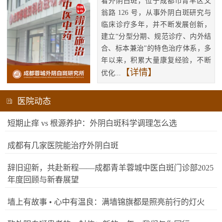
看外阴白斑，位于成都市青羊区文
翁路 126 号，从事外阴白斑研究与
临床诊疗多年，并不断发展创新，
建立“分型分期、规范诊疗、内外结
合、标本兼治”的特色治疗体系，多
年以来，积累大量康复经验，不断
【详情】
优化...
医院动态
短期止痒 vs 根源养护：外阴白斑科学调理怎么选
成都有几家医院能治疗外阴白斑
辞旧迎新，共赴新程——成都青羊蓉城中医白斑门诊部2025
年度回顾与新春展望
墙上有故事 • 心中有温良：满墙锦旗都是照亮前行的灯火