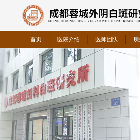
首页
医院介绍
医师团队
疾
我院正式获选为四川省第二中医医院、成都第三人民医
我院位于成都市青羊区文翁路126号，联系电话：028-6
我院现已成为四川省中医药信息学会理事单位、华西妇