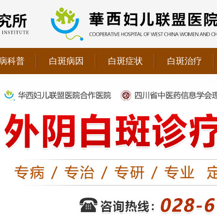
病科普
白斑病因
白斑症状
白斑治疗
院双向转诊单位，强强联手为更多患者提供专业诊疗！
1069090；警惕虚假广告，坚持正规医院就诊
儿联盟合作医院！