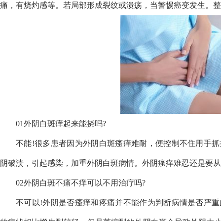
痛，有烧灼感等。若局部形成裂纹或溃疡，当警惕癌变发生。整
01外阴白斑痒起来能挠吗?
不能!很多患者因为外阴白斑瘙痒难耐，便控制不住用手
阴破溃，引起感染，加重外阴白斑病情。外阴瘙痒难忍还是要从
02外阴白斑不痛不痒可以不用治疗吗?
不可以!外阴是否瘙痒和疼痛并不能作为判断病情是否严