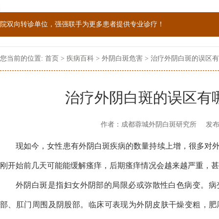
院双向转诊单位，强强联手为更多患者提供专业诊疗！
1069090；警惕虚假广告，坚持正规医院就诊
您当前的位置:
首页
>
疾病百科
>
外阴白斑危害
> 治疗外阴白斑的误区有
治疗外阴白斑的误区有
作者：成都蓉城外阴白斑研究所
发布
现如今，女性患有外阴白斑疾病的数量持续上增，很多对
刚开始前几天可能能缓解瘙痒，后期瘙痒情况会越来越严重，甚
外阴白斑是指妇女外阴部的局限必或弥散性白色病变。病
部、肛门周围及阴股部。临床可表现为外阴皮肤干燥变粗，肥