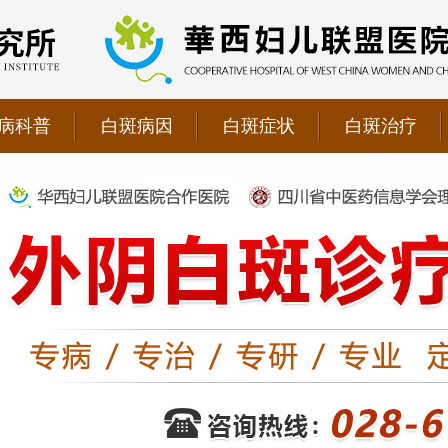
病科普
白斑病因
白斑症状
白斑治疗
院双向转诊单位，强强联手为更多患者提供专业诊疗！
1069090；警惕虚假广告，坚持正规医院就诊
儿联盟合作医院！