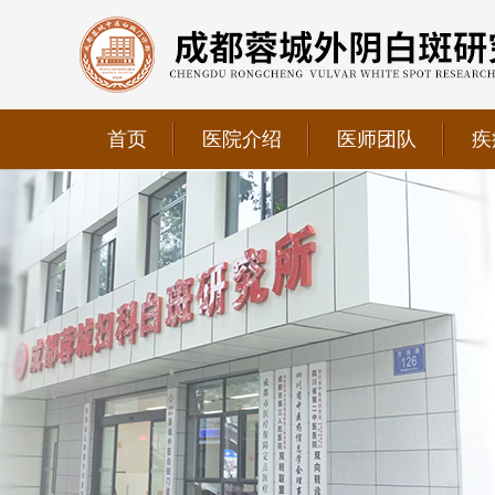
首页
医院介绍
医师团队
疾
我院正式获选为四川省第二中医医院、成都第三人民医
我院位于成都市青羊区文翁路126号，联系电话：028-6
我院现已成为四川省中医药信息学会理事单位、华西妇