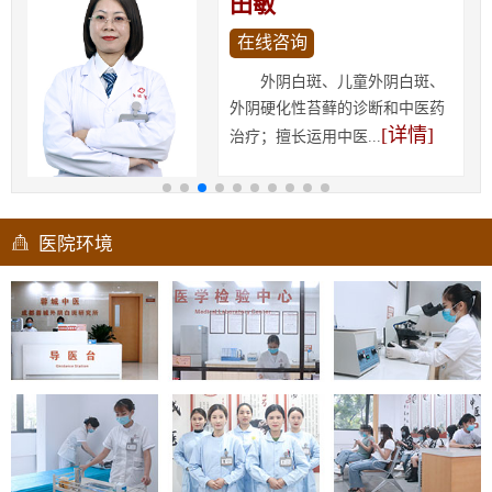
田敏
在线咨询
外阴白斑、儿童外阴白斑、
外阴硬化性苔藓的诊断和中医药
[详情]
治疗；擅长运用中医...
医院环境