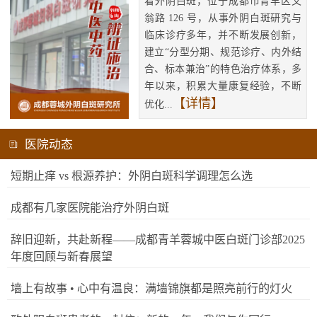
看外阴白斑，位于成都市青羊区文
翁路 126 号，从事外阴白斑研究与
临床诊疗多年，并不断发展创新，
建立“分型分期、规范诊疗、内外结
合、标本兼治”的特色治疗体系，多
年以来，积累大量康复经验，不断
【详情】
优化...
医院动态
短期止痒 vs 根源养护：外阴白斑科学调理怎么选
成都有几家医院能治疗外阴白斑
辞旧迎新，共赴新程——成都青羊蓉城中医白斑门诊部2025
年度回顾与新春展望
墙上有故事 • 心中有温良：满墙锦旗都是照亮前行的灯火