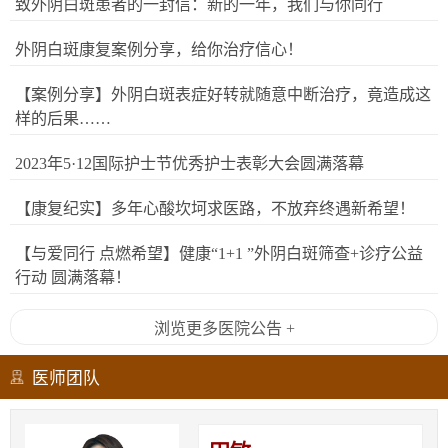
致外阴白斑患者的一封信：新的一年，我们与你同行
外阴白斑康复案例分享，给你治疗信心！
【案例分享】外阴白斑表症好转就随意中断治疗，竟造成这
样的后果……
2023年5·12国际护士节优秀护士表彰大会圆满落幕
【康复纪实】多年心酸坎坷求医路，不放弃终遇新希望！
【与爱同行 点燃希望】健康“1+1 ”外阴白斑筛查+诊疗公益
行动 圆满落幕！
浏览更多医院公告 +
医师团队