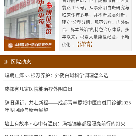
看外阴白斑，位于成都市青羊区文
翁路 126 号，从事外阴白斑研究与
临床诊疗多年，并不断发展创新，
建立“分型分期、规范诊疗、内外结
合、标本兼治”的特色治疗体系，多
年以来，积累大量康复经验，不断
【详情】
优化...
医院动态
短期止痒 vs 根源养护：外阴白斑科学调理怎么选
成都有几家医院能治疗外阴白斑
辞旧迎新，共赴新程——成都青羊蓉城中医白斑门诊部2025
年度回顾与新春展望
墙上有故事 • 心中有温良：满墙锦旗都是照亮前行的灯火