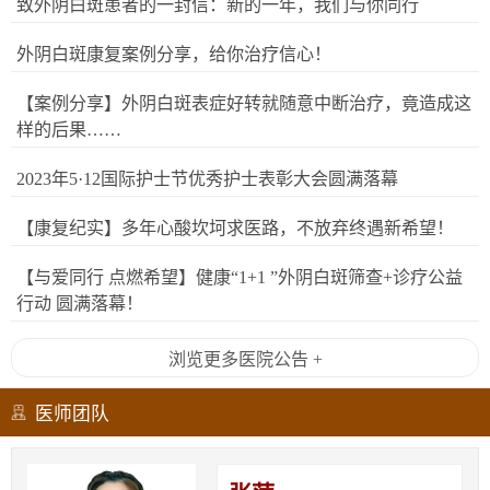
致外阴白斑患者的一封信：新的一年，我们与你同行
外阴白斑康复案例分享，给你治疗信心！
【案例分享】外阴白斑表症好转就随意中断治疗，竟造成这
样的后果……
2023年5·12国际护士节优秀护士表彰大会圆满落幕
【康复纪实】多年心酸坎坷求医路，不放弃终遇新希望！
【与爱同行 点燃希望】健康“1+1 ”外阴白斑筛查+诊疗公益
行动 圆满落幕！
浏览更多医院公告 +
医师团队