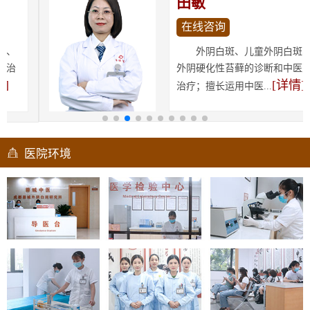
田敏
在线咨询
外阴白斑、儿童外阴白斑、
外阴硬化性苔藓的诊断和中医药
[详情]
治疗；擅长运用中医...
医院环境