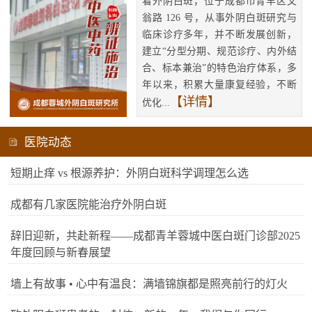
看外阴白斑，位于成都市青羊区文
翁路 126 号，从事外阴白斑研究与
临床诊疗多年，并不断发展创新，
建立“分型分期、规范诊疗、内外结
合、标本兼治”的特色治疗体系，多
年以来，积累大量康复经验，不断
【详情】
优化...
医院动态
短期止痒 vs 根源养护：外阴白斑科学调理怎么选
成都有几家医院能治疗外阴白斑
辞旧迎新，共赴新程——成都青羊蓉城中医白斑门诊部2025
年度回顾与新春展望
墙上有故事 • 心中有温良：满墙锦旗都是照亮前行的灯火