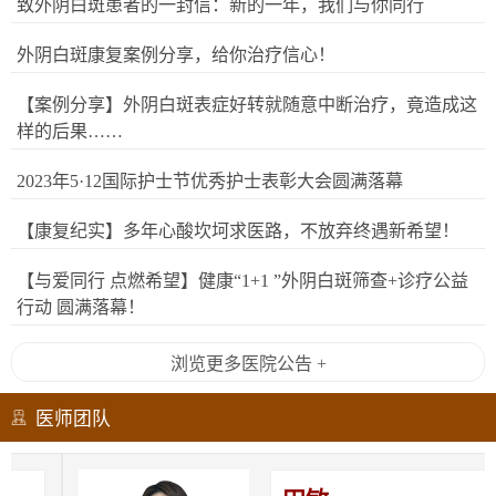
致外阴白斑患者的一封信：新的一年，我们与你同行
外阴白斑康复案例分享，给你治疗信心！
【案例分享】外阴白斑表症好转就随意中断治疗，竟造成这
样的后果……
2023年5·12国际护士节优秀护士表彰大会圆满落幕
【康复纪实】多年心酸坎坷求医路，不放弃终遇新希望！
【与爱同行 点燃希望】健康“1+1 ”外阴白斑筛查+诊疗公益
行动 圆满落幕！
浏览更多医院公告 +
医师团队