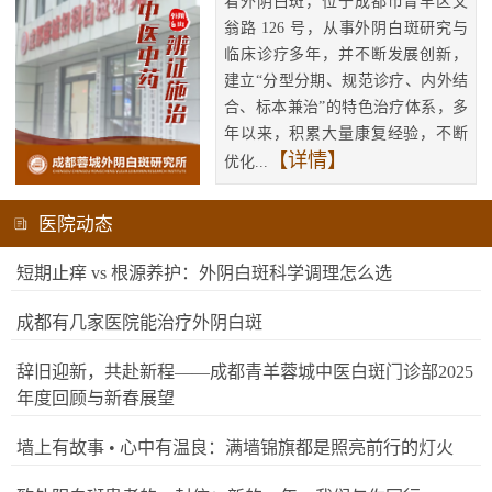
看外阴白斑，位于成都市青羊区文
翁路 126 号，从事外阴白斑研究与
临床诊疗多年，并不断发展创新，
建立“分型分期、规范诊疗、内外结
合、标本兼治”的特色治疗体系，多
年以来，积累大量康复经验，不断
【详情】
优化...
医院动态
短期止痒 vs 根源养护：外阴白斑科学调理怎么选
成都有几家医院能治疗外阴白斑
辞旧迎新，共赴新程——成都青羊蓉城中医白斑门诊部2025
年度回顾与新春展望
墙上有故事 • 心中有温良：满墙锦旗都是照亮前行的灯火