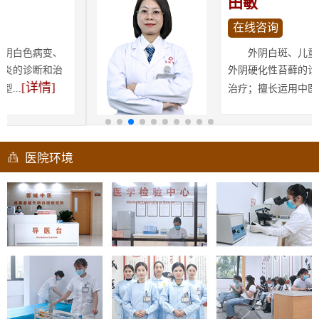
田敏
在线咨询
外阴白斑、儿童外阴白斑、
外阴硬化性苔藓的诊断和中医药
[详情]
治疗；擅长运用中医...
医院环境