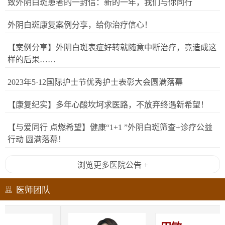
致外阴白斑患者的一封信：新的一年，我们与你同行
外阴白斑康复案例分享，给你治疗信心！
【案例分享】外阴白斑表症好转就随意中断治疗，竟造成这
样的后果……
2023年5·12国际护士节优秀护士表彰大会圆满落幕
【康复纪实】多年心酸坎坷求医路，不放弃终遇新希望！
【与爱同行 点燃希望】健康“1+1 ”外阴白斑筛查+诊疗公益
行动 圆满落幕！
浏览更多医院公告 +
医师团队