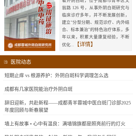
看外阴白斑，位于成都市青羊区文
翁路 126 号，从事外阴白斑研究与
临床诊疗多年，并不断发展创新，
建立“分型分期、规范诊疗、内外结
合、标本兼治”的特色治疗体系，多
年以来，积累大量康复经验，不断
【详情】
优化...
医院动态
短期止痒 vs 根源养护：外阴白斑科学调理怎么选
成都有几家医院能治疗外阴白斑
辞旧迎新，共赴新程——成都青羊蓉城中医白斑门诊部2025
年度回顾与新春展望
墙上有故事 • 心中有温良：满墙锦旗都是照亮前行的灯火