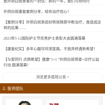
致外阴白斑患者的一封信：新的一年，我们与你同行
外阴白斑康复案例分享，给你治疗信心！
【案例分享】外阴白斑表症好转就随意中断治疗，竟造成这
样的后果……
2023年5·12国际护士节优秀护士表彰大会圆满落幕
【康复纪实】多年心酸坎坷求医路，不放弃终遇新希望！
【与爱同行 点燃希望】健康“1+1 ”外阴白斑筛查+诊疗公益
行动 圆满落幕！
浏览更多医院公告 +
医师团队