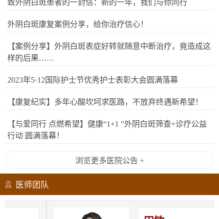
致外阴白斑患者的一封信：新的一年，我们与你同行
外阴白斑康复案例分享，给你治疗信心！
【案例分享】外阴白斑表症好转就随意中断治疗，竟造成这
样的后果……
2023年5·12国际护士节优秀护士表彰大会圆满落幕
【康复纪实】多年心酸坎坷求医路，不放弃终遇新希望！
【与爱同行 点燃希望】健康“1+1 ”外阴白斑筛查+诊疗公益
行动 圆满落幕！
浏览更多医院公告 +
医师团队