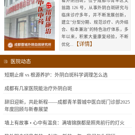
看外阴白斑，位于成都市青羊区文
翁路 126 号，从事外阴白斑研究与
临床诊疗多年，并不断发展创新，
建立“分型分期、规范诊疗、内外结
合、标本兼治”的特色治疗体系，多
年以来，积累大量康复经验，不断
【详情】
优化...
医院动态
短期止痒 vs 根源养护：外阴白斑科学调理怎么选
成都有几家医院能治疗外阴白斑
辞旧迎新，共赴新程——成都青羊蓉城中医白斑门诊部2025
年度回顾与新春展望
墙上有故事 • 心中有温良：满墙锦旗都是照亮前行的灯火