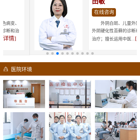
田敏
在线咨询
外阴白斑、儿童外阴白斑、
外阴硬化性苔藓的诊断和中医药
[详情]
治疗；擅长运用中医...
医院环境