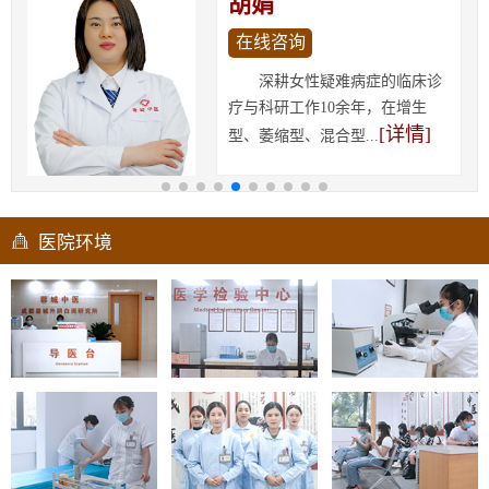
胡娟
在线咨询
深耕女性疑难病症的临床诊
疗与科研工作10余年，在增生
[详情]
型、萎缩型、混合型...
医院环境