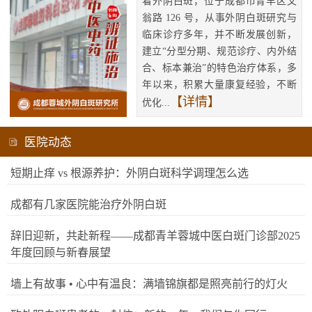
看外阴白斑，位于成都市青羊区文
翁路 126 号，从事外阴白斑研究与
临床诊疗多年，并不断发展创新，
建立“分型分期、规范诊疗、内外结
合、标本兼治”的特色治疗体系，多
年以来，积累大量康复经验，不断
【详情】
优化...
医院动态
短期止痒 vs 根源养护：外阴白斑科学调理怎么选
成都有几家医院能治疗外阴白斑
辞旧迎新，共赴新程——成都青羊蓉城中医白斑门诊部2025
年度回顾与新春展望
墙上有故事 • 心中有温良：满墙锦旗都是照亮前行的灯火