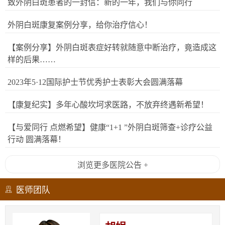
致外阴白斑患者的一封信：新的一年，我们与你同行
外阴白斑康复案例分享，给你治疗信心！
【案例分享】外阴白斑表症好转就随意中断治疗，竟造成这
样的后果……
2023年5·12国际护士节优秀护士表彰大会圆满落幕
【康复纪实】多年心酸坎坷求医路，不放弃终遇新希望！
【与爱同行 点燃希望】健康“1+1 ”外阴白斑筛查+诊疗公益
行动 圆满落幕！
浏览更多医院公告 +
医师团队