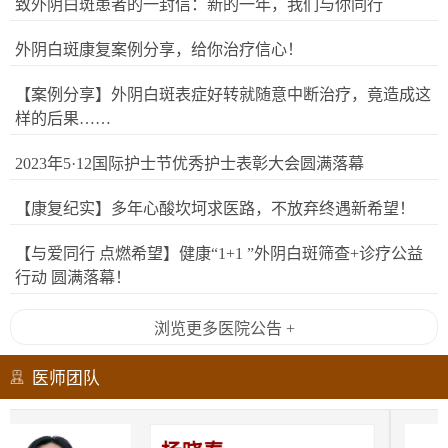
致外阴白斑患者的一封信：新的一年，我们与你同行
外阴白斑康复案例分享，给你治疗信心！
【案例分享】外阴白斑表症好转就随意中断治疗，竟造成这
样的后果……
2023年5·12国际护士节优秀护士表彰大会圆满落幕
【康复纪实】多年心酸坎坷求医路，不放弃终遇新希望！
【与爱同行 点燃希望】健康“1+1 ”外阴白斑筛查+诊疗公益
行动 圆满落幕！
浏览更多医院公告 +
医师团队