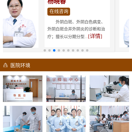
田敏
在线咨询
外阴白斑、儿童外阴白斑、
外阴硬化性苔藓的诊断和中医药
[详情]
治疗；擅长运用中医...
医院环境