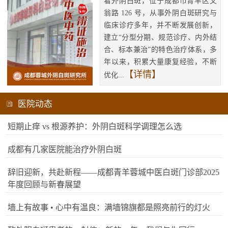
看外阴白斑，位于成都市青羊区文
翁路 126 号，从事外阴白斑研究与
临床诊疗多年，并不断发展创新，
建立“分型分期、规范诊疗、内外结
合、标本兼治”的特色治疗体系，多
年以来，积累大量康复经验，不断
【详情】
优化...
医院动态
短期止痒 vs 根源养护：外阴白斑科学调理怎么选
成都有几家医院能治疗外阴白斑
辞旧迎新，共赴新程——成都青羊蓉城中医白斑门诊部2025
年度回顾与新春展望
墙上有故事 • 心中有温良：满墙锦旗都是照亮前行的灯火