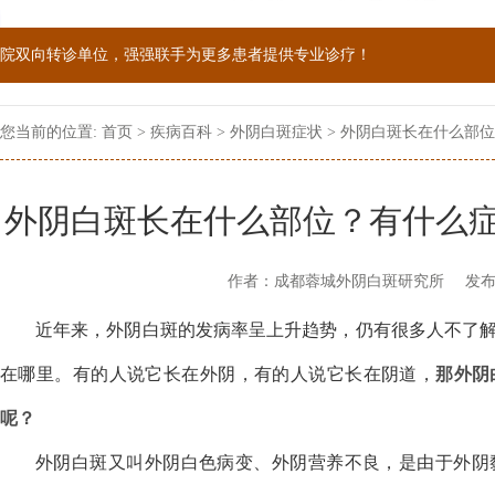
院双向转诊单位，强强联手为更多患者提供专业诊疗！
1069090；警惕虚假广告，坚持正规医院就诊
您当前的位置:
首页
>
疾病百科
>
外阴白斑症状
> 外阴白斑长在什么部
外阴白斑长在什么部位？有什么
作者：成都蓉城外阴白斑研究所
发布
近年来，外阴白斑的发病率呈上升趋势，仍有很多人不了
在哪里。有的人说它长在外阴，有的人说它长在阴道，
那外阴
呢？
外阴白斑又叫外阴白色病变、外阴营养不良，是由于外阴