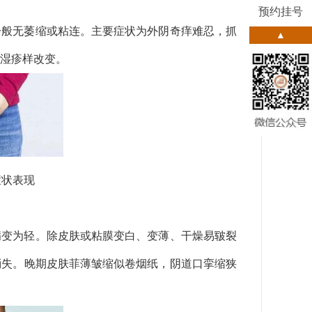
预约挂号
一般无萎缩或粘连。主要症状为外阴奇痒难忍，抓
▲
湿疹样改变。
症状表现
病变为轻。除皮肤或粘膜变白、变薄、干燥易皲裂
消失。晚期皮肤菲薄皱缩似卷烟纸，阴道口挛缩狭