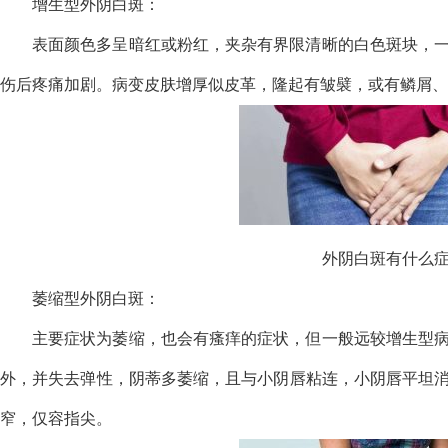
增生型外阴白斑：
表面颜色多呈暗红或粉红，夹杂有界限清晰的白色斑块，
伤后疼痛加剧。病变皮肤增厚似皮革，隆起有皱襞，或有鳞屑、
外阴白斑有什么
萎缩型外阴白斑：
主要症状为萎缩，也会有瘙痒的症状，但一般远较增生型
外，并失去弹性，阴蒂多萎缩，且与小阴唇粘连，小阴唇平坦
窄，仅容指尖。