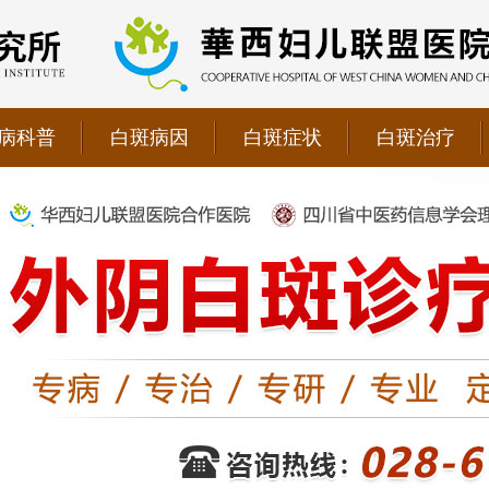
病科普
白斑病因
白斑症状
白斑治疗
院双向转诊单位，强强联手为更多患者提供专业诊疗！
1069090；警惕虚假广告，坚持正规医院就诊
儿联盟合作医院！