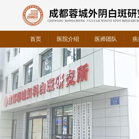
首页
医院介绍
医师团队
疾
我院正式获选为四川省第二中医医院、成都第三人民医
我院位于成都市青羊区文翁路126号，联系电话：028-6
我院现已成为四川省中医药信息学会理事单位、华西妇