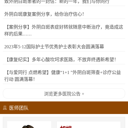
致外阴白斑患者的一封信：新的一年，我们与你同行
外阴白斑康复案例分享，给你治疗信心！
【案例分享】外阴白斑表症好转就随意中断治疗，竟造成这
样的后果……
2023年5·12国际护士节优秀护士表彰大会圆满落幕
【康复纪实】多年心酸坎坷求医路，不放弃终遇新希望！
【与爱同行 点燃希望】健康“1+1 ”外阴白斑筛查+诊疗公益
行动 圆满落幕！
浏览更多医院公告 +
医师团队