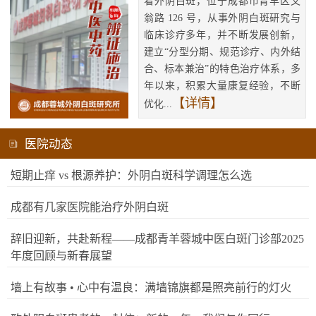
看外阴白斑，位于成都市青羊区文
翁路 126 号，从事外阴白斑研究与
临床诊疗多年，并不断发展创新，
建立“分型分期、规范诊疗、内外结
合、标本兼治”的特色治疗体系，多
年以来，积累大量康复经验，不断
【详情】
优化...
医院动态
短期止痒 vs 根源养护：外阴白斑科学调理怎么选
成都有几家医院能治疗外阴白斑
辞旧迎新，共赴新程——成都青羊蓉城中医白斑门诊部2025
年度回顾与新春展望
墙上有故事 • 心中有温良：满墙锦旗都是照亮前行的灯火