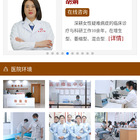
胡娟
在线咨询
深耕女性疑难病症的临床诊
疗与科研工作10余年，在增生
[详情]
型、萎缩型、混合型...
医院环境