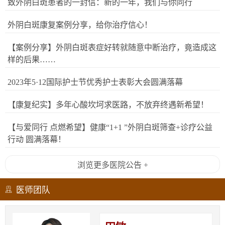
致外阴白斑患者的一封信：新的一年，我们与你同行
外阴白斑康复案例分享，给你治疗信心！
【案例分享】外阴白斑表症好转就随意中断治疗，竟造成这
样的后果……
2023年5·12国际护士节优秀护士表彰大会圆满落幕
【康复纪实】多年心酸坎坷求医路，不放弃终遇新希望！
【与爱同行 点燃希望】健康“1+1 ”外阴白斑筛查+诊疗公益
行动 圆满落幕！
浏览更多医院公告 +
医师团队