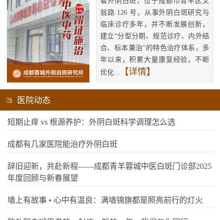
看外阴白斑，位于成都市青羊区文
翁路 126 号，从事外阴白斑研究与
临床诊疗多年，并不断发展创新，
建立“分型分期、规范诊疗、内外结
合、标本兼治”的特色治疗体系，多
年以来，积累大量康复经验，不断
【详情】
优化...
医院动态
短期止痒 vs 根源养护：外阴白斑科学调理怎么选
成都有几家医院能治疗外阴白斑
辞旧迎新，共赴新程——成都青羊蓉城中医白斑门诊部2025
年度回顾与新春展望
墙上有故事 • 心中有温良：满墙锦旗都是照亮前行的灯火