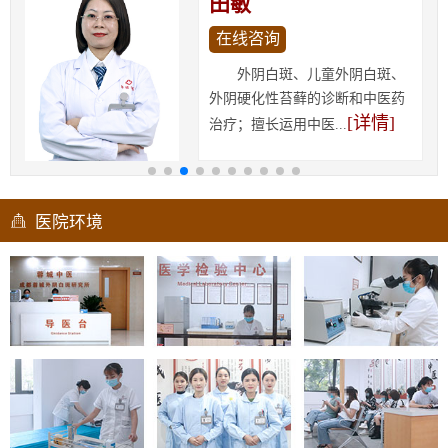
田敏
在线咨询
外阴白斑、儿童外阴白斑、
外阴硬化性苔藓的诊断和中医药
[详情]
治疗；擅长运用中医...
医院环境