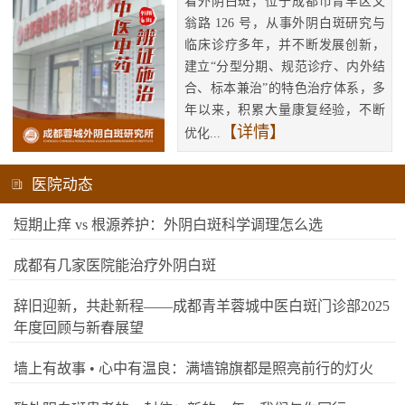
看外阴白斑，位于成都市青羊区文
翁路 126 号，从事外阴白斑研究与
临床诊疗多年，并不断发展创新，
建立“分型分期、规范诊疗、内外结
合、标本兼治”的特色治疗体系，多
年以来，积累大量康复经验，不断
【详情】
优化...
医院动态
短期止痒 vs 根源养护：外阴白斑科学调理怎么选
成都有几家医院能治疗外阴白斑
辞旧迎新，共赴新程——成都青羊蓉城中医白斑门诊部2025
年度回顾与新春展望
墙上有故事 • 心中有温良：满墙锦旗都是照亮前行的灯火