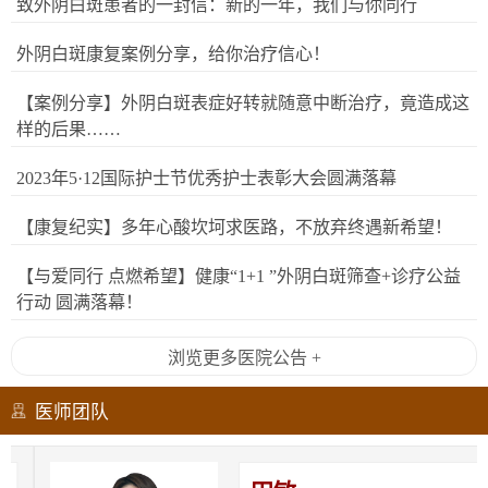
致外阴白斑患者的一封信：新的一年，我们与你同行
外阴白斑康复案例分享，给你治疗信心！
【案例分享】外阴白斑表症好转就随意中断治疗，竟造成这
样的后果……
2023年5·12国际护士节优秀护士表彰大会圆满落幕
【康复纪实】多年心酸坎坷求医路，不放弃终遇新希望！
【与爱同行 点燃希望】健康“1+1 ”外阴白斑筛查+诊疗公益
行动 圆满落幕！
浏览更多医院公告 +
医师团队