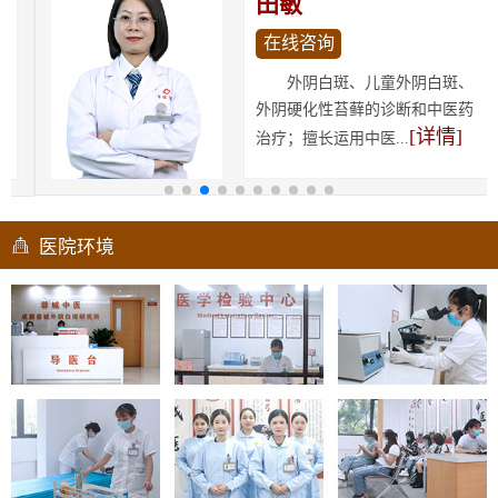
田敏
在线咨询
外阴白斑、儿童外阴白斑、
外阴硬化性苔藓的诊断和中医药
[详情]
治疗；擅长运用中医...
医院环境