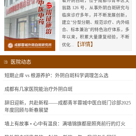
看外阴白斑，位于成都市青羊区文
翁路 126 号，从事外阴白斑研究与
临床诊疗多年，并不断发展创新，
建立“分型分期、规范诊疗、内外结
合、标本兼治”的特色治疗体系，多
年以来，积累大量康复经验，不断
【详情】
优化...
医院动态
短期止痒 vs 根源养护：外阴白斑科学调理怎么选
成都有几家医院能治疗外阴白斑
辞旧迎新，共赴新程——成都青羊蓉城中医白斑门诊部2025
年度回顾与新春展望
墙上有故事 • 心中有温良：满墙锦旗都是照亮前行的灯火