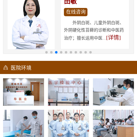
田敏
在线咨询
外阴白斑、儿童外阴白斑、
外阴硬化性苔藓的诊断和中医药
[详情]
治疗；擅长运用中医...
医院环境