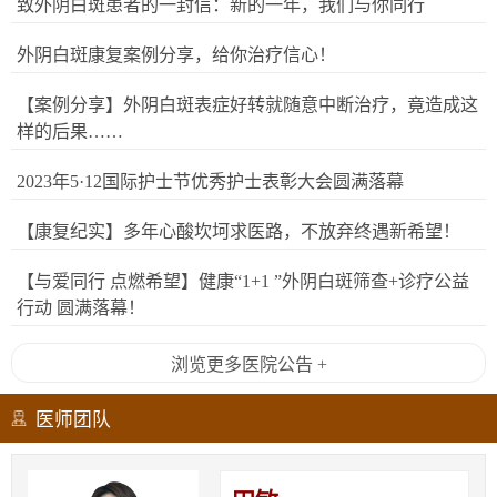
致外阴白斑患者的一封信：新的一年，我们与你同行
外阴白斑康复案例分享，给你治疗信心！
【案例分享】外阴白斑表症好转就随意中断治疗，竟造成这
样的后果……
2023年5·12国际护士节优秀护士表彰大会圆满落幕
【康复纪实】多年心酸坎坷求医路，不放弃终遇新希望！
【与爱同行 点燃希望】健康“1+1 ”外阴白斑筛查+诊疗公益
行动 圆满落幕！
浏览更多医院公告 +
医师团队