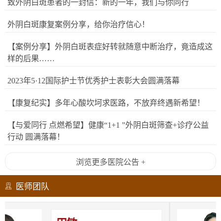
致外阴白斑患者的一封信：新的一年，我们与你同行
外阴白斑康复案例分享，给你治疗信心！
【案例分享】外阴白斑表症好转就随意中断治疗，竟造成这
样的后果……
2023年5·12国际护士节优秀护士表彰大会圆满落幕
【康复纪实】多年心酸坎坷求医路，不放弃终遇新希望！
【与爱同行 点燃希望】健康“1+1 ”外阴白斑筛查+诊疗公益
行动 圆满落幕！
浏览更多医院公告 +
医师团队