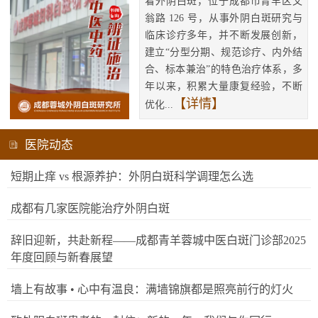
看外阴白斑，位于成都市青羊区文
翁路 126 号，从事外阴白斑研究与
临床诊疗多年，并不断发展创新，
建立“分型分期、规范诊疗、内外结
合、标本兼治”的特色治疗体系，多
年以来，积累大量康复经验，不断
【详情】
优化...
医院动态
短期止痒 vs 根源养护：外阴白斑科学调理怎么选
成都有几家医院能治疗外阴白斑
辞旧迎新，共赴新程——成都青羊蓉城中医白斑门诊部2025
年度回顾与新春展望
墙上有故事 • 心中有温良：满墙锦旗都是照亮前行的灯火