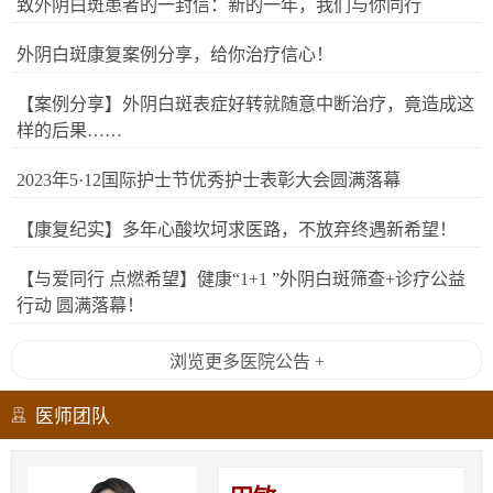
致外阴白斑患者的一封信：新的一年，我们与你同行
外阴白斑康复案例分享，给你治疗信心！
【案例分享】外阴白斑表症好转就随意中断治疗，竟造成这
样的后果……
2023年5·12国际护士节优秀护士表彰大会圆满落幕
【康复纪实】多年心酸坎坷求医路，不放弃终遇新希望！
【与爱同行 点燃希望】健康“1+1 ”外阴白斑筛查+诊疗公益
行动 圆满落幕！
浏览更多医院公告 +
医师团队