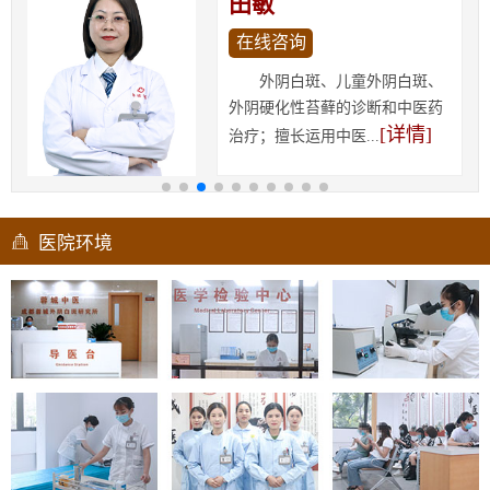
田敏
在线咨询
外阴白斑、儿童外阴白斑、
外阴硬化性苔藓的诊断和中医药
[详情]
治疗；擅长运用中医...
医院环境