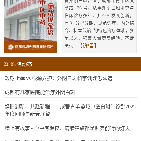
看外阴白斑，位于成都市青羊区文
翁路 126 号，从事外阴白斑研究与
临床诊疗多年，并不断发展创新，
建立“分型分期、规范诊疗、内外结
合、标本兼治”的特色治疗体系，多
年以来，积累大量康复经验，不断
【详情】
优化...
医院动态
短期止痒 vs 根源养护：外阴白斑科学调理怎么选
成都有几家医院能治疗外阴白斑
辞旧迎新，共赴新程——成都青羊蓉城中医白斑门诊部2025
年度回顾与新春展望
墙上有故事 • 心中有温良：满墙锦旗都是照亮前行的灯火