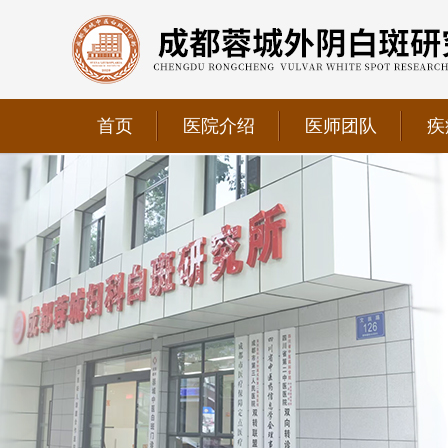
首页
医院介绍
医师团队
疾
我院正式获选为四川省第二中医医院、成都第三人民医
我院位于成都市青羊区文翁路126号，联系电话：028-6
我院现已成为四川省中医药信息学会理事单位、华西妇