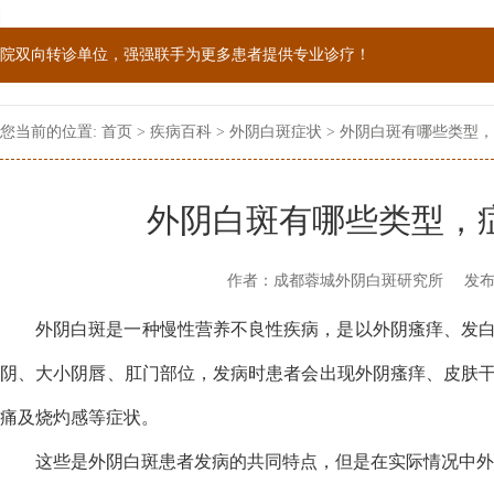
院双向转诊单位，强强联手为更多患者提供专业诊疗！
1069090；警惕虚假广告，坚持正规医院就诊
您当前的位置:
首页
>
疾病百科
>
外阴白斑症状
> 外阴白斑有哪些类型，
外阴白斑有哪些类型，
作者：成都蓉城外阴白斑研究所
发布
外阴白斑是一种慢性营养不良性疾病，是以外阴瘙痒、发
阴、大小阴唇、肛门部位，发病时患者会出现外阴瘙痒、皮肤
痛及烧灼感等症状。
这些是外阴白斑患者发病的共同特点，但是在实际情况中