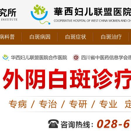
病科普
白斑病因
白斑症状
白斑治疗
院双向转诊单位，强强联手为更多患者提供专业诊疗！
1069090；警惕虚假广告，坚持正规医院就诊
儿联盟合作医院！