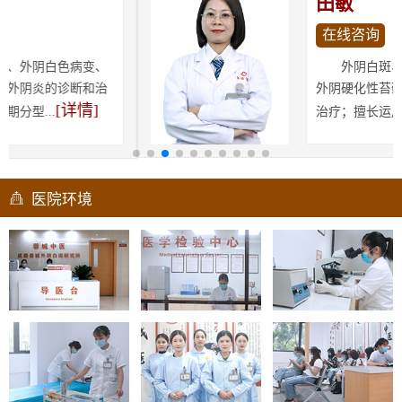
田敏
在线咨询
外阴白斑、儿童外阴白斑、
外阴硬化性苔藓的诊断和中医药
[详情]
治疗；擅长运用中医...
医院环境