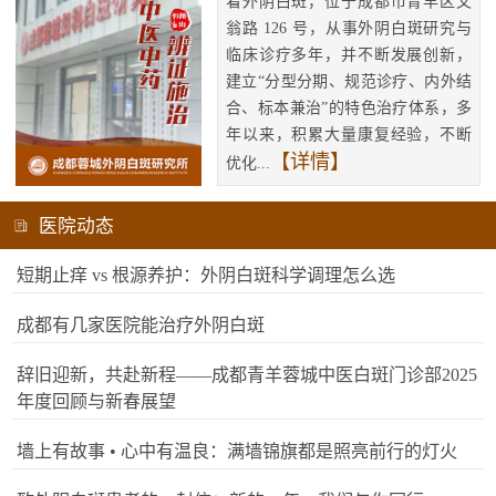
看外阴白斑，位于成都市青羊区文
翁路 126 号，从事外阴白斑研究与
临床诊疗多年，并不断发展创新，
建立“分型分期、规范诊疗、内外结
合、标本兼治”的特色治疗体系，多
年以来，积累大量康复经验，不断
【详情】
优化...
医院动态
短期止痒 vs 根源养护：外阴白斑科学调理怎么选
成都有几家医院能治疗外阴白斑
辞旧迎新，共赴新程——成都青羊蓉城中医白斑门诊部2025
年度回顾与新春展望
墙上有故事 • 心中有温良：满墙锦旗都是照亮前行的灯火