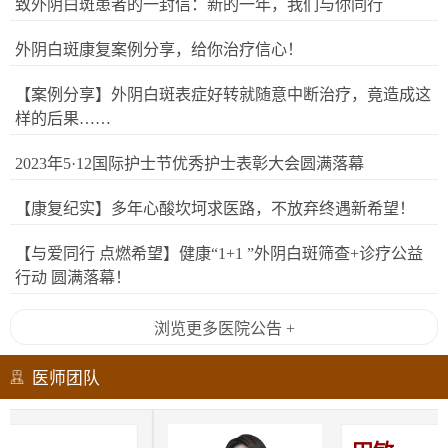
致外阴白斑患者的一封信：新的一年，我们与你同行
外阴白斑康复案例分享，给你治疗信心！
【案例分享】外阴白斑表症好转就随意中断治疗，竟造成这
样的后果……
2023年5·12国际护士节优秀护士表彰大会圆满落幕
【康复纪实】多年心酸坎坷求医路，不放弃终遇新希望！
【与爱同行 点燃希望】健康“1+1 ”外阴白斑筛查+诊疗公益
行动 圆满落幕！
浏览更多医院公告 +
医师团队