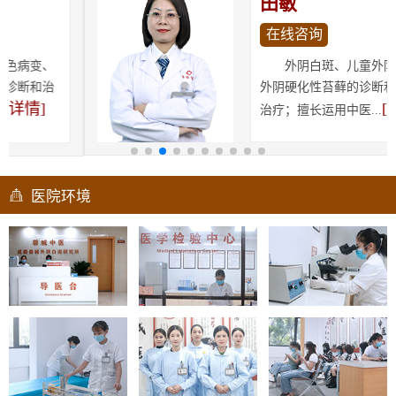
田敏
在线咨询
外阴白斑、儿童外阴白斑、
外阴硬化性苔藓的诊断和中医药
[详情]
治疗；擅长运用中医...
医院环境