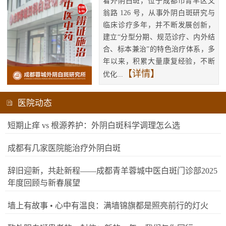
看外阴白斑，位于成都市青羊区文
翁路 126 号，从事外阴白斑研究与
临床诊疗多年，并不断发展创新，
建立“分型分期、规范诊疗、内外结
合、标本兼治”的特色治疗体系，多
年以来，积累大量康复经验，不断
【详情】
优化...
医院动态
短期止痒 vs 根源养护：外阴白斑科学调理怎么选
成都有几家医院能治疗外阴白斑
辞旧迎新，共赴新程——成都青羊蓉城中医白斑门诊部2025
年度回顾与新春展望
墙上有故事 • 心中有温良：满墙锦旗都是照亮前行的灯火