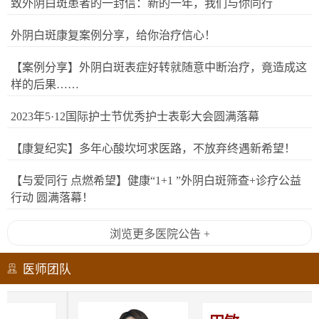
致外阴白斑患者的一封信：新的一年，我们与你同行
外阴白斑康复案例分享，给你治疗信心！
【案例分享】外阴白斑表症好转就随意中断治疗，竟造成这
样的后果……
2023年5·12国际护士节优秀护士表彰大会圆满落幕
【康复纪实】多年心酸坎坷求医路，不放弃终遇新希望！
【与爱同行 点燃希望】健康“1+1 ”外阴白斑筛查+诊疗公益
行动 圆满落幕！
浏览更多医院公告 +
医师团队