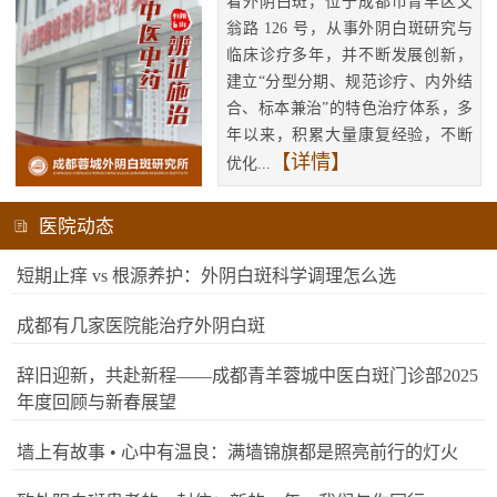
看外阴白斑，位于成都市青羊区文
翁路 126 号，从事外阴白斑研究与
临床诊疗多年，并不断发展创新，
建立“分型分期、规范诊疗、内外结
合、标本兼治”的特色治疗体系，多
年以来，积累大量康复经验，不断
【详情】
优化...
医院动态
短期止痒 vs 根源养护：外阴白斑科学调理怎么选
成都有几家医院能治疗外阴白斑
辞旧迎新，共赴新程——成都青羊蓉城中医白斑门诊部2025
年度回顾与新春展望
墙上有故事 • 心中有温良：满墙锦旗都是照亮前行的灯火