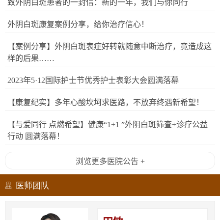
致外阴白斑患者的一封信：新的一年，我们与你同行
外阴白斑康复案例分享，给你治疗信心！
【案例分享】外阴白斑表症好转就随意中断治疗，竟造成这
样的后果……
2023年5·12国际护士节优秀护士表彰大会圆满落幕
【康复纪实】多年心酸坎坷求医路，不放弃终遇新希望！
【与爱同行 点燃希望】健康“1+1 ”外阴白斑筛查+诊疗公益
行动 圆满落幕！
浏览更多医院公告 +
医师团队