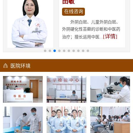
田敏
在线咨询
外阴白斑、儿童外阴白斑、
外阴硬化性苔藓的诊断和中医药
[详情]
治疗；擅长运用中医...
医院环境