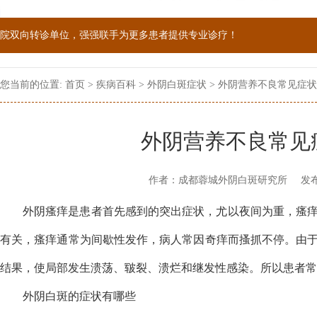
院双向转诊单位，强强联手为更多患者提供专业诊疗！
1069090；警惕虚假广告，坚持正规医院就诊
您当前的位置:
首页
>
疾病百科
>
外阴白斑症状
> 外阴营养不良常见症
外阴营养不良常见
作者：成都蓉城外阴白斑研究所
发布
外阴瘙痒是患者首先感到的突出症状，尤以夜间为重，瘙
有关，瘙痒通常为间歇性发作，病人常因奇痒而搔抓不停。由
结果，使局部发生溃荡、皲裂、溃烂和继发性感染。所以患者常
外阴白斑的症状有哪些