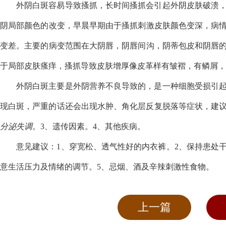
外阴白斑容易导致搔抓，长时间搔抓会引起外阴皮肤破溃
阴局部颜色的改变，早晨早期由于搔抓刺激皮肤颜色变深，病
变差。主要的病变范围在大阴唇，阴唇间沟，阴蒂包皮和阴唇
于局部皮肤瘙痒，搔抓导致皮肤增厚像皮革样有皱褶，有鳞屑，
外阴白斑主要是外阴营养不良导致的，是一种细胞受损引
现白斑，严重的话还会出现水肿、角化层反复脱落等症状，建议
分泌失调
。3、遗传因素。4、其他疾病。
意见建议：1、穿宽松、透气性好的内衣裤。2、保持患处
意生活压力及情绪的调节。5、忌烟、酒及辛辣刺激性食物。
上一篇