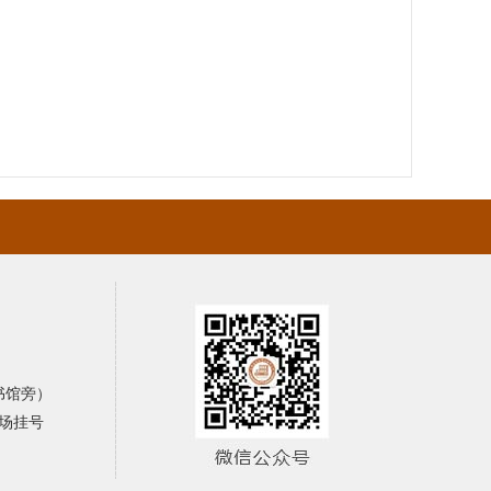
书馆旁）
场挂号