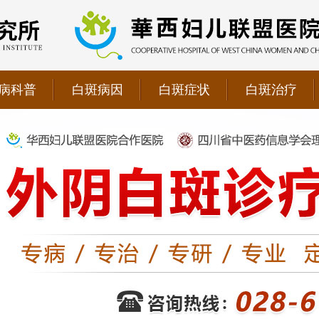
病科普
白斑病因
白斑症状
白斑治疗
院双向转诊单位，强强联手为更多患者提供专业诊疗！
1069090；警惕虚假广告，坚持正规医院就诊
儿联盟合作医院！