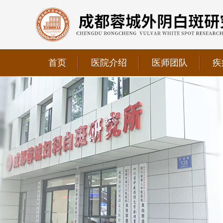
首页
医院介绍
医师团队
疾
我院正式获选为四川省第二中医医院、成都第三人民医
我院位于成都市青羊区文翁路126号，联系电话：028-6
我院现已成为四川省中医药信息学会理事单位、华西妇