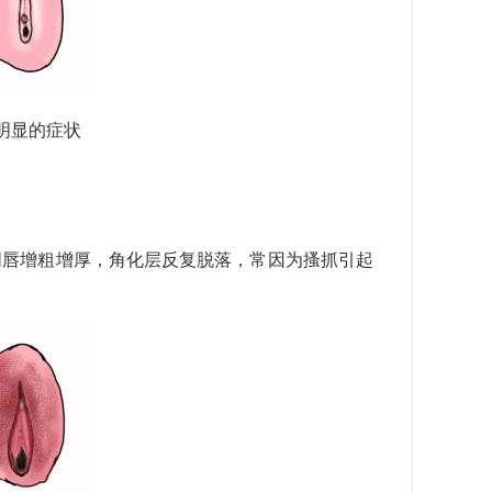
明显的症状
阴唇增粗增厚，角化层反复脱落，常因为搔抓引起