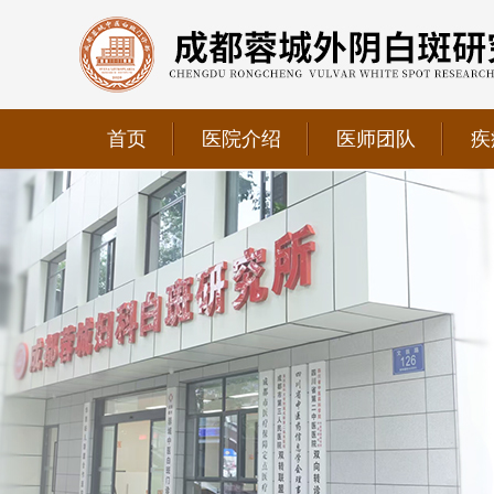
首页
医院介绍
医师团队
疾
我院正式获选为四川省第二中医医院、成都第三人民医
我院位于成都市青羊区文翁路126号，联系电话：028-6
我院现已成为四川省中医药信息学会理事单位、华西妇