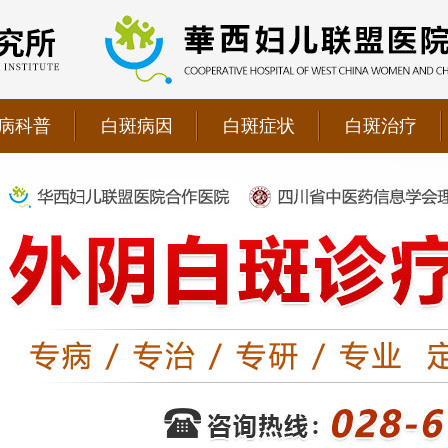
病科普
白斑病因
白斑症状
白斑治疗
院双向转诊单位，强强联手为更多患者提供专业诊疗！
1069090；警惕虚假广告，坚持正规医院就诊
儿联盟合作医院！