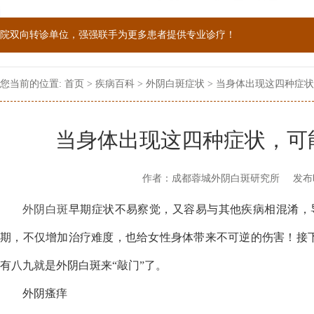
院双向转诊单位，强强联手为更多患者提供专业诊疗！
1069090；警惕虚假广告，坚持正规医院就诊
您当前的位置:
首页
>
疾病百科
>
外阴白斑症状
> 当身体出现这四种症
当身体出现这四种症状，可
作者：成都蓉城外阴白斑研究所
发布
外阴白斑
早期症状不易察觉，又容易与其他疾病相混淆，
期，不仅增加治疗难度，也给女性身体带来不可逆的伤害！接
有八九就是外阴白斑来“敲门”了。
外阴瘙痒