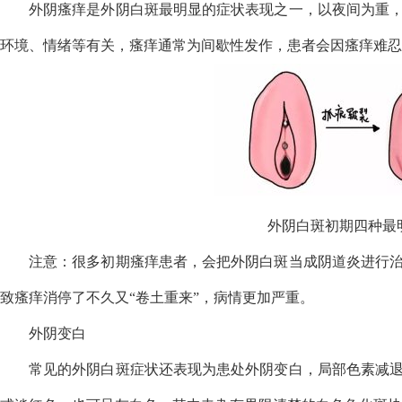
外阴瘙痒是外阴白斑最明显的症状表现之一，以夜间为重
环境、情绪等有关，瘙痒通常为间歇性发作，患者会因瘙痒难忍
外阴白斑初期四种最
注意：很多初期瘙痒患者，会把外阴白斑当成阴道炎进行
致瘙痒消停了不久又“卷土重来”，病情更加严重。
外阴变白
常见的外阴白斑症状还表现为患处外阴变白，局部色素减