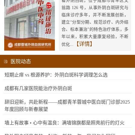
看外阴白斑，位于成都市青羊区文
翁路 126 号，从事外阴白斑研究与
临床诊疗多年，并不断发展创新，
建立“分型分期、规范诊疗、内外结
合、标本兼治”的特色治疗体系，多
年以来，积累大量康复经验，不断
【详情】
优化...
医院动态
短期止痒 vs 根源养护：外阴白斑科学调理怎么选
成都有几家医院能治疗外阴白斑
辞旧迎新，共赴新程——成都青羊蓉城中医白斑门诊部2025
年度回顾与新春展望
墙上有故事 • 心中有温良：满墙锦旗都是照亮前行的灯火