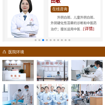
田敏
在线咨询
外阴白斑、儿童外阴白斑、
外阴硬化性苔藓的诊断和中医药
[详情]
治疗；擅长运用中医...
医院环境