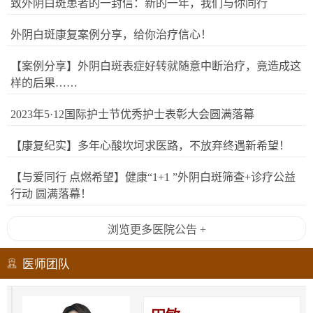
致外阴白斑患者的一封信：新的一年，我们与你同行
外阴白斑康复案例分享，给你治疗信心！
【案例分享】外阴白斑表症好转就随意中断治疗，竟造成这
样的后果……
2023年5·12国际护士节优秀护士表彰大会圆满落幕
【康复纪实】多年心酸坎坷求医路，不放弃终遇新希望！
【与爱同行 点燃希望】健康“1+1 ”外阴白斑筛查+诊疗公益
行动 圆满落幕！
浏览更多医院公告 +
医师团队