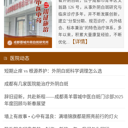
看外阴白斑，位于成都市青羊区文
翁路 126 号，从事外阴白斑研究与
临床诊疗多年，并不断发展创新，
建立“分型分期、规范诊疗、内外结
合、标本兼治”的特色治疗体系，多
年以来，积累大量康复经验，不断
【详情】
优化...
医院动态
短期止痒 vs 根源养护：外阴白斑科学调理怎么选
成都有几家医院能治疗外阴白斑
辞旧迎新，共赴新程——成都青羊蓉城中医白斑门诊部2025
年度回顾与新春展望
墙上有故事 • 心中有温良：满墙锦旗都是照亮前行的灯火