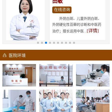
田敏
在线咨询
外阴白斑、儿童外阴白斑、
外阴硬化性苔藓的诊断和中医药
[详情]
治疗；擅长运用中医...
医院环境