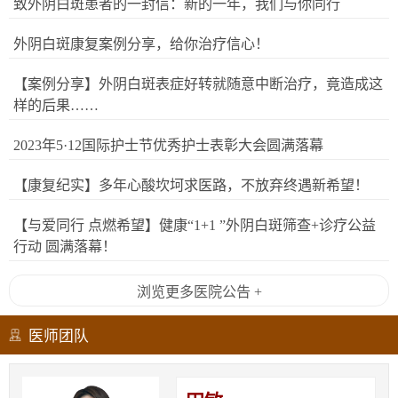
致外阴白斑患者的一封信：新的一年，我们与你同行
外阴白斑康复案例分享，给你治疗信心！
【案例分享】外阴白斑表症好转就随意中断治疗，竟造成这
样的后果……
2023年5·12国际护士节优秀护士表彰大会圆满落幕
【康复纪实】多年心酸坎坷求医路，不放弃终遇新希望！
【与爱同行 点燃希望】健康“1+1 ”外阴白斑筛查+诊疗公益
行动 圆满落幕！
浏览更多医院公告 +
医师团队