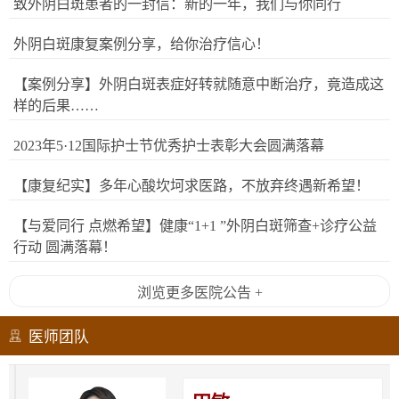
致外阴白斑患者的一封信：新的一年，我们与你同行
外阴白斑康复案例分享，给你治疗信心！
【案例分享】外阴白斑表症好转就随意中断治疗，竟造成这
样的后果……
2023年5·12国际护士节优秀护士表彰大会圆满落幕
【康复纪实】多年心酸坎坷求医路，不放弃终遇新希望！
【与爱同行 点燃希望】健康“1+1 ”外阴白斑筛查+诊疗公益
行动 圆满落幕！
浏览更多医院公告 +
医师团队