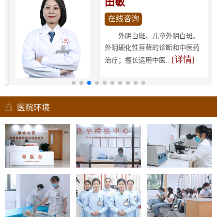
田敏
在线咨询
外阴白斑、儿童外阴白斑、
外阴硬化性苔藓的诊断和中医药
[详情]
治疗；擅长运用中医...
医院环境