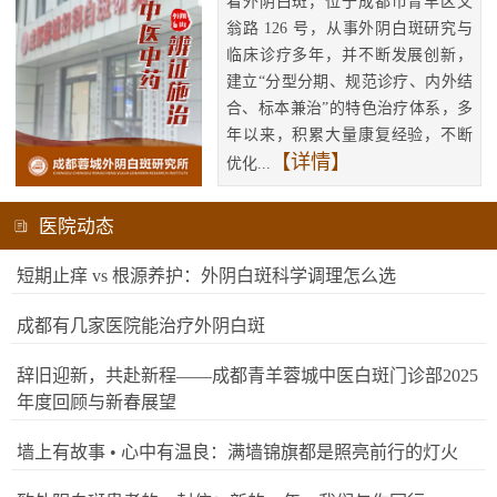
看外阴白斑，位于成都市青羊区文
翁路 126 号，从事外阴白斑研究与
临床诊疗多年，并不断发展创新，
建立“分型分期、规范诊疗、内外结
合、标本兼治”的特色治疗体系，多
年以来，积累大量康复经验，不断
【详情】
优化...
医院动态
短期止痒 vs 根源养护：外阴白斑科学调理怎么选
成都有几家医院能治疗外阴白斑
辞旧迎新，共赴新程——成都青羊蓉城中医白斑门诊部2025
年度回顾与新春展望
墙上有故事 • 心中有温良：满墙锦旗都是照亮前行的灯火