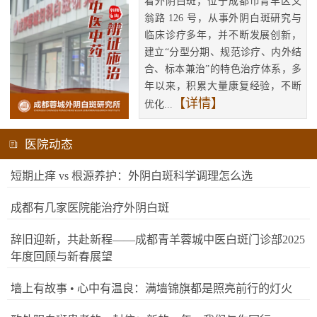
看外阴白斑，位于成都市青羊区文
翁路 126 号，从事外阴白斑研究与
临床诊疗多年，并不断发展创新，
建立“分型分期、规范诊疗、内外结
合、标本兼治”的特色治疗体系，多
年以来，积累大量康复经验，不断
【详情】
优化...
医院动态
短期止痒 vs 根源养护：外阴白斑科学调理怎么选
成都有几家医院能治疗外阴白斑
辞旧迎新，共赴新程——成都青羊蓉城中医白斑门诊部2025
年度回顾与新春展望
墙上有故事 • 心中有温良：满墙锦旗都是照亮前行的灯火