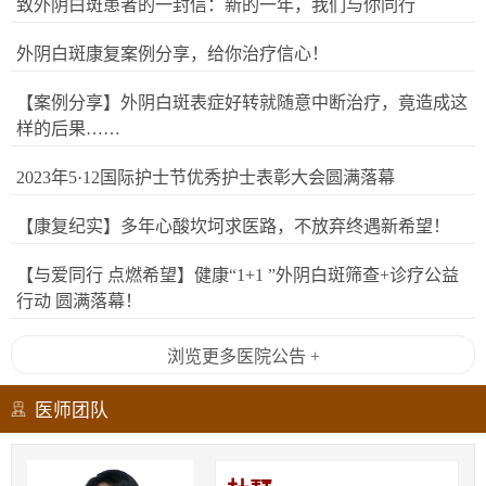
致外阴白斑患者的一封信：新的一年，我们与你同行
外阴白斑康复案例分享，给你治疗信心！
【案例分享】外阴白斑表症好转就随意中断治疗，竟造成这
样的后果……
2023年5·12国际护士节优秀护士表彰大会圆满落幕
【康复纪实】多年心酸坎坷求医路，不放弃终遇新希望！
【与爱同行 点燃希望】健康“1+1 ”外阴白斑筛查+诊疗公益
行动 圆满落幕！
浏览更多医院公告 +
医师团队