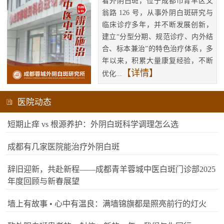
看外阴白斑，位于成都市青羊区文
翁路 126 号，从事外阴白斑研究与
临床诊疗多年，并不断发展创新，
建立“分型分期、规范诊疗、内外结
合、标本兼治”的特色治疗体系，多
年以来，积累大量康复经验，不断
【详情】
优化...
医院动态
短期止痒 vs 根源养护：外阴白斑科学调理怎么选
成都有几家医院能治疗外阴白斑
辞旧迎新，共赴新程——成都青羊蓉城中医白斑门诊部2025
年度回顾与新春展望
墙上有故事 • 心中有温良：满墙锦旗都是照亮前行的灯火