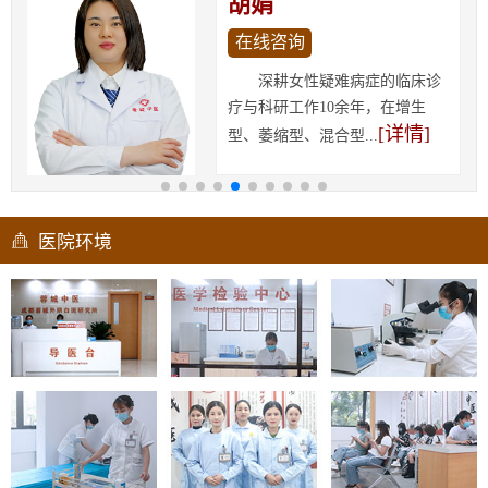
胡娟
在线咨询
深耕女性疑难病症的临床诊
疗与科研工作10余年，在增生
[详情]
型、萎缩型、混合型...
医院环境