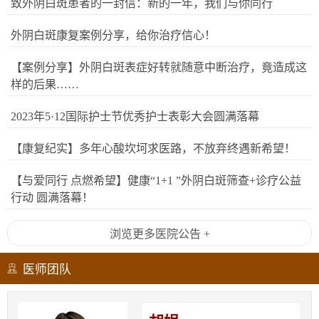
致外阴白斑患者的一封信：新的一年，我们与你同行
外阴白斑康复案例分享，给你治疗信心！
【案例分享】外阴白斑表症好转就随意中断治疗，竟造成这
样的后果……
2023年5·12国际护士节优秀护士表彰大会圆满落幕
【康复纪实】多年心酸坎坷求医路，不放弃终遇新希望！
【与爱同行 点燃希望】健康“1+1 ”外阴白斑筛查+诊疗公益
行动 圆满落幕！
浏览更多医院公告 +
医师团队