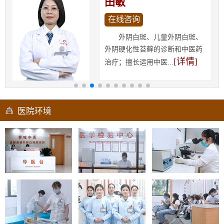
田敏
在线咨询
外阴白斑、儿童外阴白斑、
外阴硬化性苔藓的诊断和中医药
[详情]
治疗；擅长运用中医...
医院环境