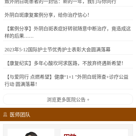
致外阴白斑患者的一封信：新的一年，我们与你同行
外阴白斑康复案例分享，给你治疗信心！
【案例分享】外阴白斑表症好转就随意中断治疗，竟造成这
样的后果……
2023年5·12国际护士节优秀护士表彰大会圆满落幕
【康复纪实】多年心酸坎坷求医路，不放弃终遇新希望！
【与爱同行 点燃希望】健康“1+1 ”外阴白斑筛查+诊疗公益
行动 圆满落幕！
浏览更多医院公告 +
医师团队