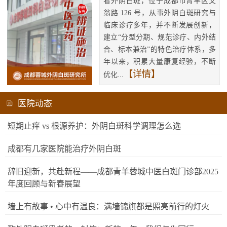
看外阴白斑，位于成都市青羊区文
翁路 126 号，从事外阴白斑研究与
临床诊疗多年，并不断发展创新，
建立“分型分期、规范诊疗、内外结
合、标本兼治”的特色治疗体系，多
年以来，积累大量康复经验，不断
【详情】
优化...
医院动态
短期止痒 vs 根源养护：外阴白斑科学调理怎么选
成都有几家医院能治疗外阴白斑
辞旧迎新，共赴新程——成都青羊蓉城中医白斑门诊部2025
年度回顾与新春展望
墙上有故事 • 心中有温良：满墙锦旗都是照亮前行的灯火