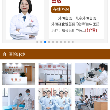
田敏
在线咨询
外阴白斑、儿童外阴白斑、
外阴硬化性苔藓的诊断和中医药
[详情]
治疗；擅长运用中医...
医院环境