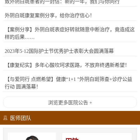
致外阴白斑患者的一封信：新的一年，我们与你同行
外阴白斑康复案例分享，给你治疗信心！
【案例分享】外阴白斑表症好转就随意中断治疗，竟造成这
样的后果……
2023年5·12国际护士节优秀护士表彰大会圆满落幕
【康复纪实】多年心酸坎坷求医路，不放弃终遇新希望！
【与爱同行 点燃希望】健康“1+1 ”外阴白斑筛查+诊疗公益
行动 圆满落幕！
浏览更多医院公告 +
医师团队