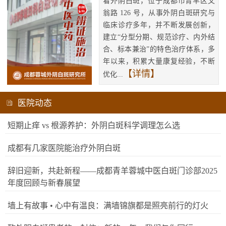
看外阴白斑，位于成都市青羊区文
翁路 126 号，从事外阴白斑研究与
临床诊疗多年，并不断发展创新，
建立“分型分期、规范诊疗、内外结
合、标本兼治”的特色治疗体系，多
年以来，积累大量康复经验，不断
【详情】
优化...
医院动态
短期止痒 vs 根源养护：外阴白斑科学调理怎么选
成都有几家医院能治疗外阴白斑
辞旧迎新，共赴新程——成都青羊蓉城中医白斑门诊部2025
年度回顾与新春展望
墙上有故事 • 心中有温良：满墙锦旗都是照亮前行的灯火