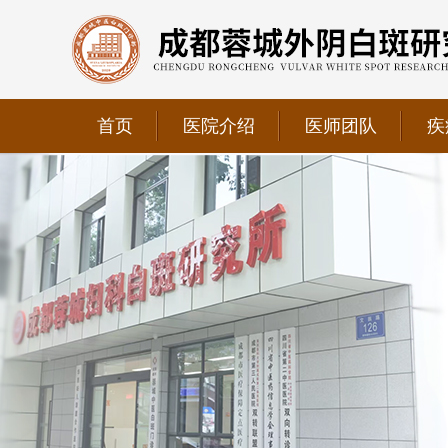
首页
医院介绍
医师团队
疾
我院正式获选为四川省第二中医医院、成都第三人民医
我院位于成都市青羊区文翁路126号，联系电话：028-6
我院现已成为四川省中医药信息学会理事单位、华西妇