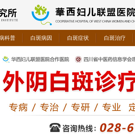
病科普
白斑病因
白斑症状
白斑治疗
院双向转诊单位，强强联手为更多患者提供专业诊疗！
1069090；警惕虚假广告，坚持正规医院就诊
儿联盟合作医院！