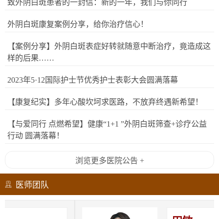
致外阴白斑患者的一封信：新的一年，我们与你同行
外阴白斑康复案例分享，给你治疗信心！
【案例分享】外阴白斑表症好转就随意中断治疗，竟造成这
样的后果……
2023年5·12国际护士节优秀护士表彰大会圆满落幕
【康复纪实】多年心酸坎坷求医路，不放弃终遇新希望！
【与爱同行 点燃希望】健康“1+1 ”外阴白斑筛查+诊疗公益
行动 圆满落幕！
浏览更多医院公告 +
医师团队