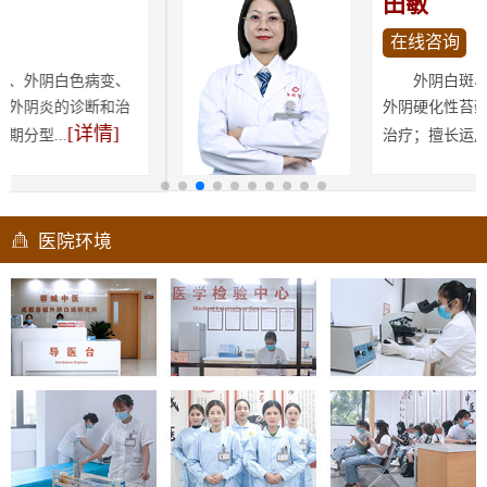
田敏
在线咨询
外阴白斑、儿童外阴白斑、
外阴硬化性苔藓的诊断和中医药
[详情]
治疗；擅长运用中医...
医院环境