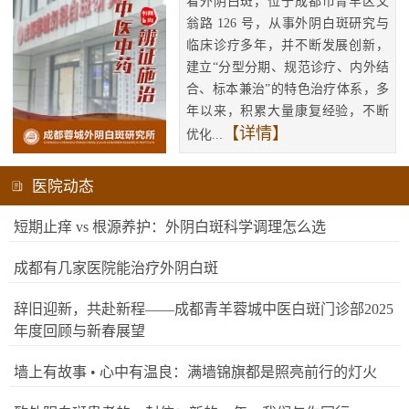
看外阴白斑，位于成都市青羊区文
翁路 126 号，从事外阴白斑研究与
临床诊疗多年，并不断发展创新，
建立“分型分期、规范诊疗、内外结
合、标本兼治”的特色治疗体系，多
年以来，积累大量康复经验，不断
【详情】
优化...
医院动态
短期止痒 vs 根源养护：外阴白斑科学调理怎么选
成都有几家医院能治疗外阴白斑
辞旧迎新，共赴新程——成都青羊蓉城中医白斑门诊部2025
年度回顾与新春展望
墙上有故事 • 心中有温良：满墙锦旗都是照亮前行的灯火