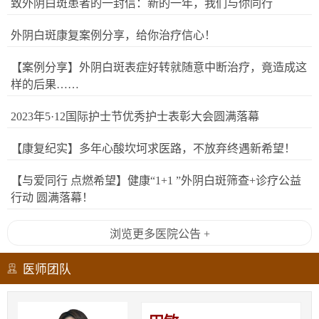
致外阴白斑患者的一封信：新的一年，我们与你同行
外阴白斑康复案例分享，给你治疗信心！
【案例分享】外阴白斑表症好转就随意中断治疗，竟造成这
样的后果……
2023年5·12国际护士节优秀护士表彰大会圆满落幕
【康复纪实】多年心酸坎坷求医路，不放弃终遇新希望！
【与爱同行 点燃希望】健康“1+1 ”外阴白斑筛查+诊疗公益
行动 圆满落幕！
浏览更多医院公告 +
医师团队