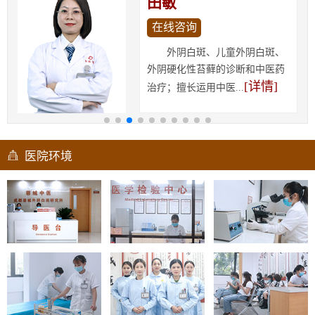
田敏
在线咨询
外阴白斑、儿童外阴白斑、
外阴硬化性苔藓的诊断和中医药
[详情]
治疗；擅长运用中医...
医院环境