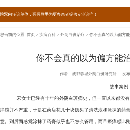
院双向转诊单位，强强联手为更多患者提供专业诊疗！
1069090；警惕虚假广告，坚持正规医院就诊
您当前的位置:
首页
>
疾病百科
>
外阴白斑治疗
> 你不会真的以为偏方
你不会真的以为偏方能
作者：成都蓉城外阴白斑研究所
发布
故事案例
宋女士已经有十年的外阴白斑病史，但一直以来都没有
痒感并不严重，于是在药店花几十块钱买了清洗液和涂抹的药
意。到后面感觉涂抹了药膏似乎也不怎么管用，而且瘙痒感比