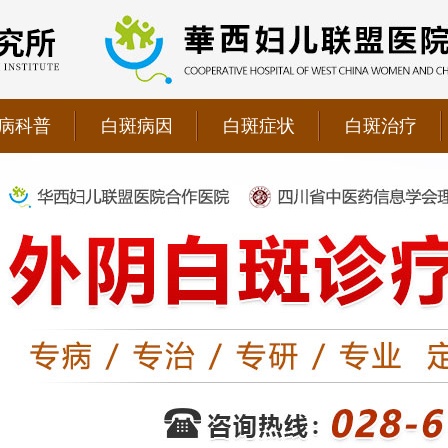
病科普
白斑病因
白斑症状
白斑治疗
院双向转诊单位，强强联手为更多患者提供专业诊疗！
1069090；警惕虚假广告，坚持正规医院就诊
儿联盟合作医院！