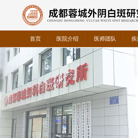
首页
医院介绍
医师团队
疾
我院正式获选为四川省第二中医医院、成都第三人民医
我院位于成都市青羊区文翁路126号，联系电话：028-6
我院现已成为四川省中医药信息学会理事单位、华西妇