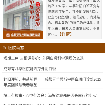
看外阴白斑，位于成都市青羊区文
翁路 126 号，从事外阴白斑研究与
临床诊疗多年，并不断发展创新，
建立“分型分期、规范诊疗、内外结
合、标本兼治”的特色治疗体系，多
年以来，积累大量康复经验，不断
【详情】
优化...
医院动态
短期止痒 vs 根源养护：外阴白斑科学调理怎么选
成都有几家医院能治疗外阴白斑
辞旧迎新，共赴新程——成都青羊蓉城中医白斑门诊部2025
年度回顾与新春展望
墙上有故事 • 心中有温良：满墙锦旗都是照亮前行的灯火