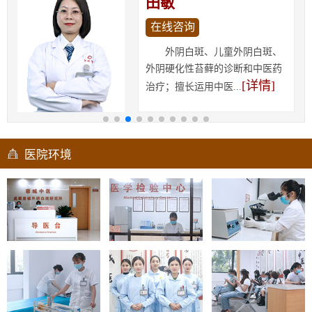
田敏
在线咨询
外阴白斑、儿童外阴白斑、
外阴硬化性苔藓的诊断和中医药
[详情]
治疗；擅长运用中医...
医院环境