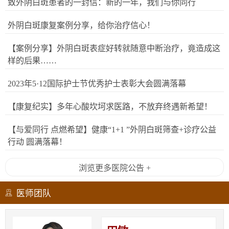
致外阴白斑患者的一封信：新的一年，我们与你同行
外阴白斑康复案例分享，给你治疗信心！
【案例分享】外阴白斑表症好转就随意中断治疗，竟造成这
样的后果……
2023年5·12国际护士节优秀护士表彰大会圆满落幕
【康复纪实】多年心酸坎坷求医路，不放弃终遇新希望！
【与爱同行 点燃希望】健康“1+1 ”外阴白斑筛查+诊疗公益
行动 圆满落幕！
浏览更多医院公告 +
医师团队