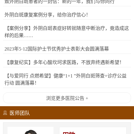
致外阴白斑患者的一封信：新的一年，我们与你同行
外阴白斑康复案例分享，给你治疗信心！
【案例分享】外阴白斑表症好转就随意中断治疗，竟造成这
样的后果……
2023年5·12国际护士节优秀护士表彰大会圆满落幕
【康复纪实】多年心酸坎坷求医路，不放弃终遇新希望！
【与爱同行 点燃希望】健康“1+1 ”外阴白斑筛查+诊疗公益
行动 圆满落幕！
浏览更多医院公告 +
医师团队