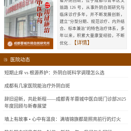
看外阴白斑，位于成都市青羊区文
翁路 126 号，从事外阴白斑研究与
临床诊疗多年，并不断发展创新，
建立“分型分期、规范诊疗、内外结
合、标本兼治”的特色治疗体系，多
年以来，积累大量康复经验，不断
【详情】
优化...
医院动态
短期止痒 vs 根源养护：外阴白斑科学调理怎么选
成都有几家医院能治疗外阴白斑
辞旧迎新，共赴新程——成都青羊蓉城中医白斑门诊部2025
年度回顾与新春展望
墙上有故事 • 心中有温良：满墙锦旗都是照亮前行的灯火