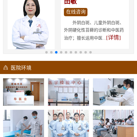
田敏
在线咨询
外阴白斑、儿童外阴白斑、
外阴硬化性苔藓的诊断和中医药
[详情]
治疗；擅长运用中医...
医院环境