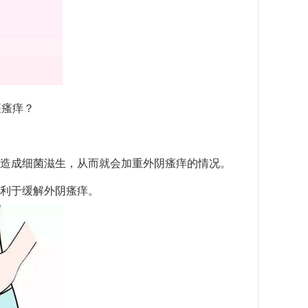
斑瘙痒？
造成细菌滋生，从而就会加重外阴瘙痒的情况。
利于缓解外阴瘙痒。