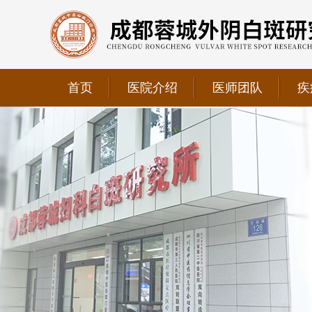
首页
医院介绍
医师团队
疾
我院正式获选为四川省第二中医医院、成都第三人民医
我院位于成都市青羊区文翁路126号，联系电话：028-6
我院现已成为四川省中医药信息学会理事单位、华西妇