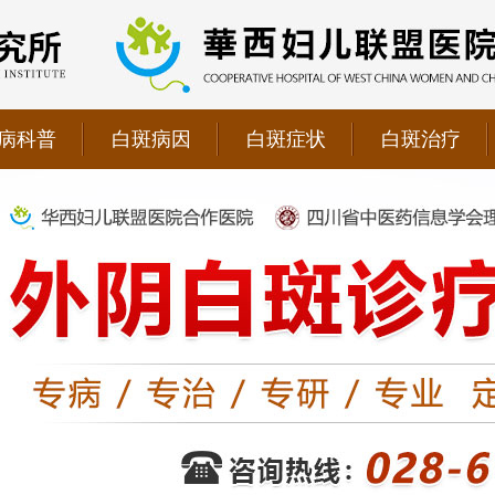
病科普
白斑病因
白斑症状
白斑治疗
院双向转诊单位，强强联手为更多患者提供专业诊疗！
1069090；警惕虚假广告，坚持正规医院就诊
儿联盟合作医院！