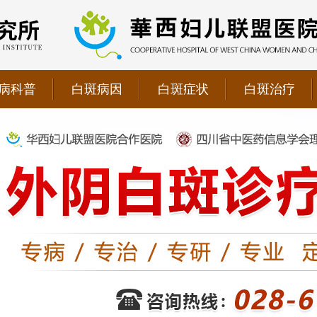
病科普
白斑病因
白斑症状
白斑治疗
院双向转诊单位，强强联手为更多患者提供专业诊疗！
1069090；警惕虚假广告，坚持正规医院就诊
儿联盟合作医院！