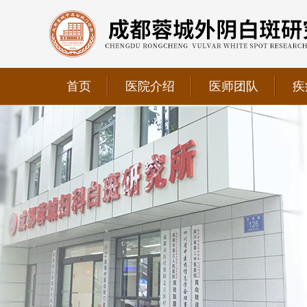
首页
医院介绍
医师团队
疾
我院正式获选为四川省第二中医医院、成都第三人民医
我院位于成都市青羊区文翁路126号，联系电话：028-6
我院现已成为四川省中医药信息学会理事单位、华西妇