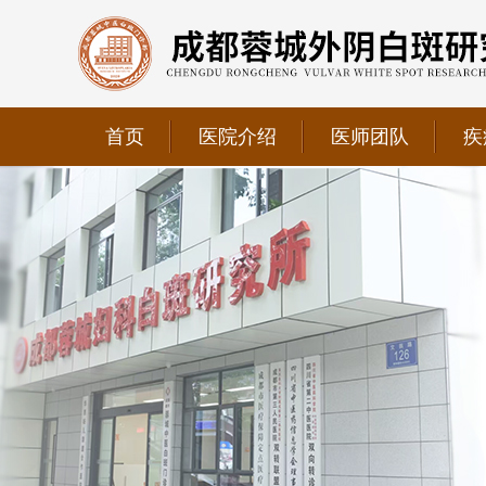
首页
医院介绍
医师团队
疾
我院正式获选为四川省第二中医医院、成都第三人民医
我院位于成都市青羊区文翁路126号，联系电话：028-6
我院现已成为四川省中医药信息学会理事单位、华西妇