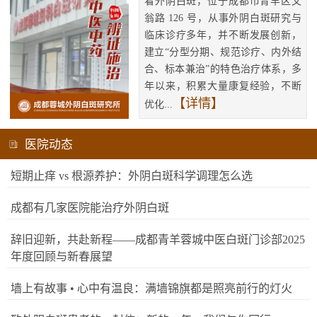
看外阴白斑，位于成都市青羊区文
翁路 126 号，从事外阴白斑研究与
临床诊疗多年，并不断发展创新，
建立“分型分期、规范诊疗、内外结
合、标本兼治”的特色治疗体系，多
年以来，积累大量康复经验，不断
【详情】
优化...
医院动态
短期止痒 vs 根源养护：外阴白斑科学调理怎么选
成都有几家医院能治疗外阴白斑
辞旧迎新，共赴新程——成都青羊蓉城中医白斑门诊部2025
年度回顾与新春展望
墙上有故事 • 心中有温良：满墙锦旗都是照亮前行的灯火