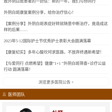
致外阴白斑患者的一封信：新的一年，我们与你同行
外阴白斑康复案例分享，给你治疗信心！
【案例分享】外阴白斑表症好转就随意中断治疗，竟造成这
样的后果……
2023年5·12国际护士节优秀护士表彰大会圆满落幕
【康复纪实】多年心酸坎坷求医路，不放弃终遇新希望！
【与爱同行 点燃希望】健康“1+1 ”外阴白斑筛查+诊疗公益
行动 圆满落幕！
浏览更多医院公告 +
医师团队