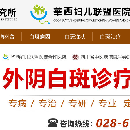
病科普
白斑病因
白斑症状
白斑治疗
院双向转诊单位，强强联手为更多患者提供专业诊疗！
1069090；警惕虚假广告，坚持正规医院就诊