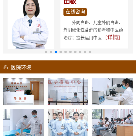
田敏
在线咨询
外阴白斑、儿童外阴白斑、
外阴硬化性苔藓的诊断和中医药
[详情]
治疗；擅长运用中医...
医院环境