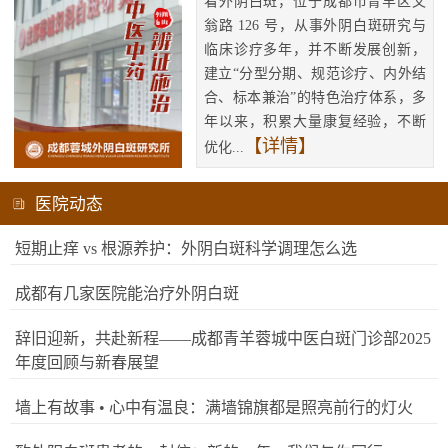
看外阴白斑，位于成都市青羊区文
翁路 126 号，从事外阴白斑研究与
临床诊疗多年，并不断发展创新，
建立“分型分期、规范诊疗、内外结
合、标本兼治”的特色治疗体系，多
年以来，积累大量康复经验，不断
【详情】
优化...
医院动态
短期止痒 vs 根源养护：外阴白斑科学调理怎么选
成都有几家医院能治疗外阴白斑
辞旧迎新，共赴新程——成都青羊蓉城中医白斑门诊部2025
年度回顾与新春展望
墙上有故事 • 心中有温良：满墙锦旗都是照亮前行的灯火