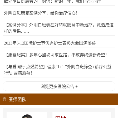
致外阴白斑患者的一封信：新的一年，我们与你同行
外阴白斑康复案例分享，给你治疗信心！
【案例分享】外阴白斑表症好转就随意中断治疗，竟造成这
样的后果……
2023年5·12国际护士节优秀护士表彰大会圆满落幕
【康复纪实】多年心酸坎坷求医路，不放弃终遇新希望！
【与爱同行 点燃希望】健康“1+1 ”外阴白斑筛查+诊疗公益
行动 圆满落幕！
浏览更多医院公告 +
医师团队