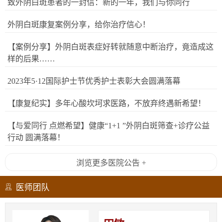
致外阴白斑患者的一封信：新的一年，我们与你同行
外阴白斑康复案例分享，给你治疗信心！
【案例分享】外阴白斑表症好转就随意中断治疗，竟造成这
样的后果……
2023年5·12国际护士节优秀护士表彰大会圆满落幕
【康复纪实】多年心酸坎坷求医路，不放弃终遇新希望！
【与爱同行 点燃希望】健康“1+1 ”外阴白斑筛查+诊疗公益
行动 圆满落幕！
浏览更多医院公告 +
医师团队