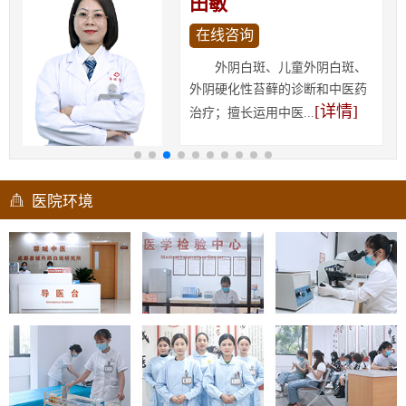
田敏
在线咨询
外阴白斑、儿童外阴白斑、
外阴硬化性苔藓的诊断和中医药
[详情]
治疗；擅长运用中医...
医院环境