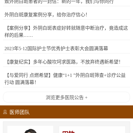
致外阴白斑患者的一封信：新的一年，我们与你同行
外阴白斑康复案例分享，给你治疗信心！
【案例分享】外阴白斑表症好转就随意中断治疗，竟造成这
样的后果……
2023年5·12国际护士节优秀护士表彰大会圆满落幕
【康复纪实】多年心酸坎坷求医路，不放弃终遇新希望！
【与爱同行 点燃希望】健康“1+1 ”外阴白斑筛查+诊疗公益
行动 圆满落幕！
浏览更多医院公告 +
医师团队