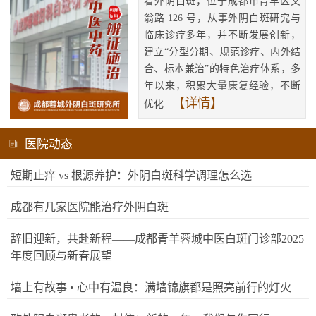
看外阴白斑，位于成都市青羊区文
翁路 126 号，从事外阴白斑研究与
临床诊疗多年，并不断发展创新，
建立“分型分期、规范诊疗、内外结
合、标本兼治”的特色治疗体系，多
年以来，积累大量康复经验，不断
【详情】
优化...
医院动态
短期止痒 vs 根源养护：外阴白斑科学调理怎么选
成都有几家医院能治疗外阴白斑
辞旧迎新，共赴新程——成都青羊蓉城中医白斑门诊部2025
年度回顾与新春展望
墙上有故事 • 心中有温良：满墙锦旗都是照亮前行的灯火