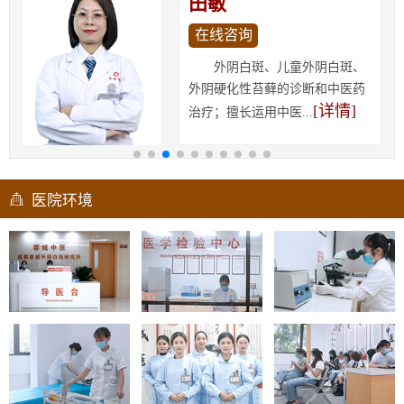
田敏
在线咨询
外阴白斑、儿童外阴白斑、
外阴硬化性苔藓的诊断和中医药
[详情]
治疗；擅长运用中医...
医院环境