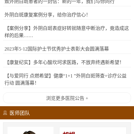
致外阴白斑患者的一封信：新的一年，我们与你同行
外阴白斑康复案例分享，给你治疗信心！
【案例分享】外阴白斑表症好转就随意中断治疗，竟造成这
样的后果……
2023年5·12国际护士节优秀护士表彰大会圆满落幕
【康复纪实】多年心酸坎坷求医路，不放弃终遇新希望！
【与爱同行 点燃希望】健康“1+1 ”外阴白斑筛查+诊疗公益
行动 圆满落幕！
浏览更多医院公告 +
医师团队