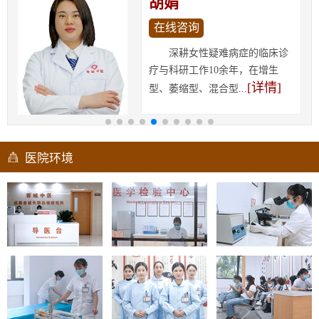
胡娟
在线咨询
深耕女性疑难病症的临床诊
疗与科研工作10余年，在增生
[详情]
型、萎缩型、混合型...
医院环境