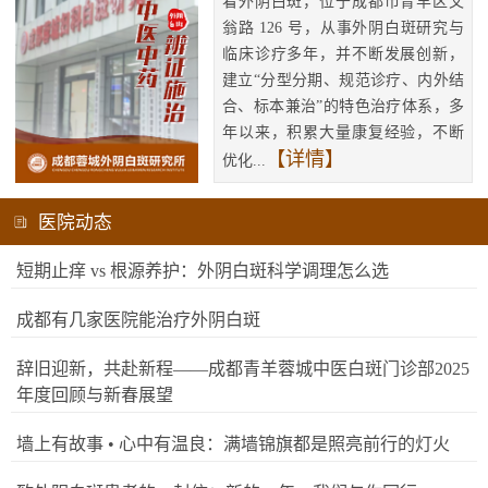
看外阴白斑，位于成都市青羊区文
翁路 126 号，从事外阴白斑研究与
临床诊疗多年，并不断发展创新，
建立“分型分期、规范诊疗、内外结
合、标本兼治”的特色治疗体系，多
年以来，积累大量康复经验，不断
【详情】
优化...
医院动态
短期止痒 vs 根源养护：外阴白斑科学调理怎么选
成都有几家医院能治疗外阴白斑
辞旧迎新，共赴新程——成都青羊蓉城中医白斑门诊部2025
年度回顾与新春展望
墙上有故事 • 心中有温良：满墙锦旗都是照亮前行的灯火