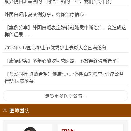
致外阴白斑患者的一封信：新的一年，我们与你同行
外阴白斑康复案例分享，给你治疗信心！
【案例分享】外阴白斑表症好转就随意中断治疗，竟造成这
样的后果……
2023年5·12国际护士节优秀护士表彰大会圆满落幕
【康复纪实】多年心酸坎坷求医路，不放弃终遇新希望！
【与爱同行 点燃希望】健康“1+1 ”外阴白斑筛查+诊疗公益
行动 圆满落幕！
浏览更多医院公告 +
医师团队