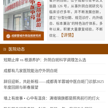
看外阴白斑，位于成都市青羊区文
翁路 126 号，从事外阴白斑研究与
临床诊疗多年，并不断发展创新，
建立“分型分期、规范诊疗、内外结
合、标本兼治”的特色治疗体系，多
年以来，积累大量康复经验，不断
【详情】
优化...
医院动态
短期止痒 vs 根源养护：外阴白斑科学调理怎么选
成都有几家医院能治疗外阴白斑
辞旧迎新，共赴新程——成都青羊蓉城中医白斑门诊部2025
年度回顾与新春展望
墙上有故事 • 心中有温良：满墙锦旗都是照亮前行的灯火