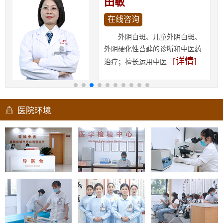
田敏
在线咨询
外阴白斑、儿童外阴白斑、
外阴硬化性苔藓的诊断和中医药
[详情]
治疗；擅长运用中医...
医院环境