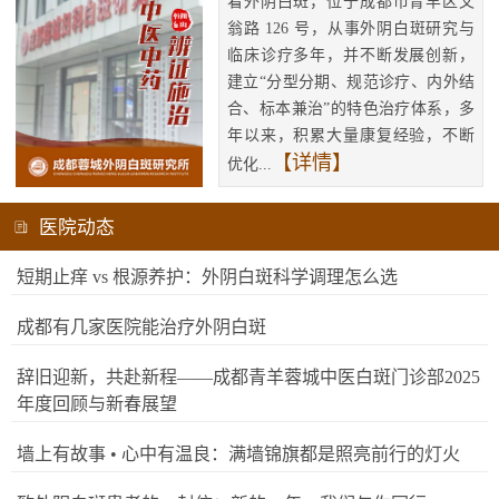
看外阴白斑，位于成都市青羊区文
翁路 126 号，从事外阴白斑研究与
临床诊疗多年，并不断发展创新，
建立“分型分期、规范诊疗、内外结
合、标本兼治”的特色治疗体系，多
年以来，积累大量康复经验，不断
【详情】
优化...
医院动态
短期止痒 vs 根源养护：外阴白斑科学调理怎么选
成都有几家医院能治疗外阴白斑
辞旧迎新，共赴新程——成都青羊蓉城中医白斑门诊部2025
年度回顾与新春展望
墙上有故事 • 心中有温良：满墙锦旗都是照亮前行的灯火