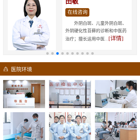
田敏
在线咨询
外阴白斑、儿童外阴白斑、
外阴硬化性苔藓的诊断和中医药
[详情]
治疗；擅长运用中医...
医院环境