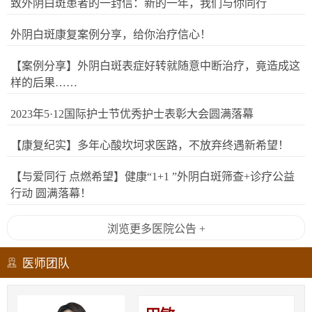
致外阴白斑患者的一封信：新的一年，我们与你同行
外阴白斑康复案例分享，给你治疗信心！
【案例分享】外阴白斑表症好转就随意中断治疗，竟造成这
样的后果……
2023年5·12国际护士节优秀护士表彰大会圆满落幕
【康复纪实】多年心酸坎坷求医路，不放弃终遇新希望！
【与爱同行 点燃希望】健康“1+1 ”外阴白斑筛查+诊疗公益
行动 圆满落幕！
浏览更多医院公告 +
医师团队